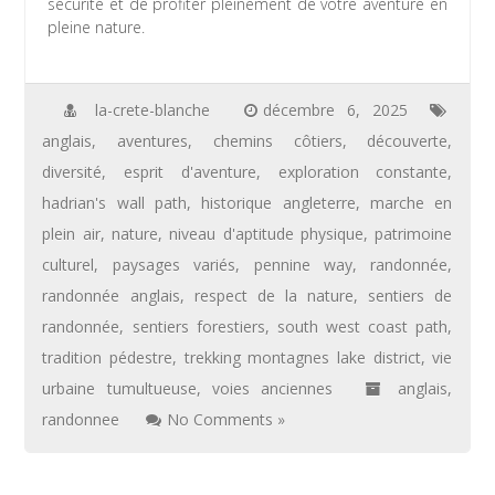
sécurité et de profiter pleinement de votre aventure en
pleine nature.
la-crete-blanche
décembre 6, 2025
anglais
,
aventures
,
chemins côtiers
,
découverte
,
diversité
,
esprit d'aventure
,
exploration constante
,
hadrian's wall path
,
historique angleterre
,
marche en
plein air
,
nature
,
niveau d'aptitude physique
,
patrimoine
culturel
,
paysages variés
,
pennine way
,
randonnée
,
randonnée anglais
,
respect de la nature
,
sentiers de
randonnée
,
sentiers forestiers
,
south west coast path
,
tradition pédestre
,
trekking montagnes lake district
,
vie
urbaine tumultueuse
,
voies anciennes
anglais
,
randonnee
No Comments »