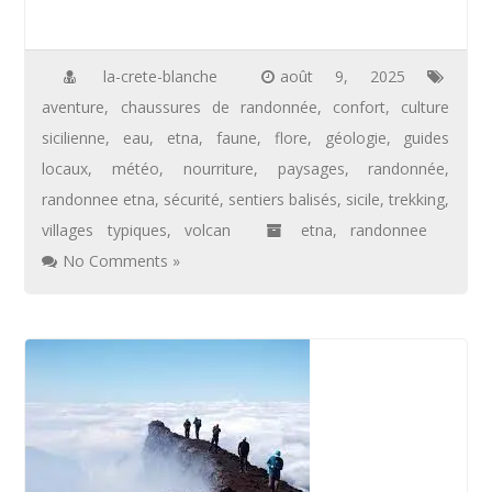
la-crete-blanche
août 9, 2025
aventure
,
chaussures de randonnée
,
confort
,
culture
sicilienne
,
eau
,
etna
,
faune
,
flore
,
géologie
,
guides
locaux
,
météo
,
nourriture
,
paysages
,
randonnée
,
randonnee etna
,
sécurité
,
sentiers balisés
,
sicile
,
trekking
,
villages typiques
,
volcan
etna
,
randonnee
No Comments »