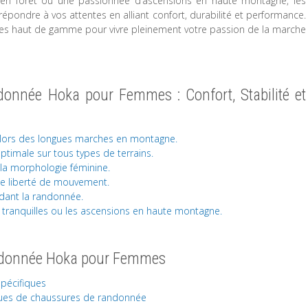
en forêt ou une passionnée d’ascensions en haute montagne, les
ndre à vos attentes en alliant confort, durabilité et performance.
ures haut de gamme pour vivre pleinement votre passion de la marche
onnée Hoka pour Femmes : Confort, Stabilité et
s lors des longues marches en montagne.
ptimale sur tous types de terrains.
la morphologie féminine.
de liberté de mouvement.
ndant la randonnée.
 tranquilles ou les ascensions en haute montagne.
andonnée Hoka pour Femmes
spécifiques
rques de chaussures de randonnée