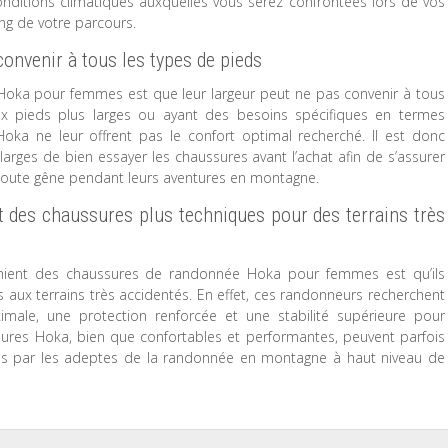
ditions climatiques auxquelles vous serez confrontées lors de vos
ng de votre parcours.
onvenir à tous les types de pieds
Hoka pour femmes est que leur largeur peut ne pas convenir à tous
aux pieds plus larges ou ayant des besoins spécifiques en termes
oka ne leur offrent pas le confort optimal recherché. Il est donc
ges de bien essayer les chaussures avant l’achat afin de s’assurer
 toute gêne pendant leurs aventures en montagne.
 des chaussures plus techniques pour des terrains très
énient des chaussures de randonnée Hoka pour femmes est qu’ils
aux terrains très accidentés. En effet, ces randonneurs recherchent
ale, une protection renforcée et une stabilité supérieure pour
ussures Hoka, bien que confortables et performantes, peuvent parfois
es par les adeptes de la randonnée en montagne à haut niveau de