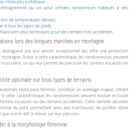
ures Hoka peu esthétique
d’éloignement du sol pour certains randonneurs habitués à des
 lors de températures élevées
r à tous les types de pieds
haussures plus techniques pour des terrains très accidentés
lations lors des longues marches en montagne.
stinguent par leur amorti exceptionnel qui offre une protection
n montagne. Grâce à cette caractéristique, les randonneuses peuvent
ue musculaire, ce qui leur permet de parcourir les sentiers escarpés en
ilité optimale sur tous types de terrains.
randonnée Hoka pour femmes constitue un avantage majeur, offrant
ce à cette caractéristique, les randonneuses peuvent évoluer en toute
s chemins escarpés ou des terrains accidentés. Cette semelle absorbe
ptimal du pied, permettant ainsi aux marcheuses de profiter d’une
ue soit le défi à relever sur leur parcours.
ter à la morphologie féminine.