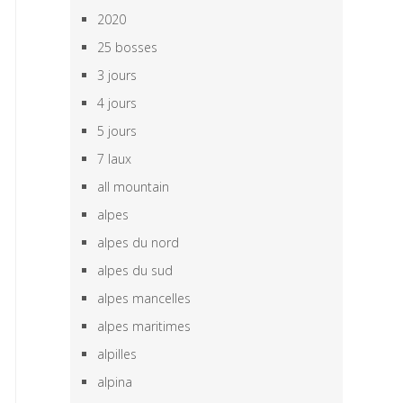
2020
25 bosses
3 jours
4 jours
5 jours
7 laux
all mountain
alpes
alpes du nord
alpes du sud
alpes mancelles
alpes maritimes
alpilles
alpina