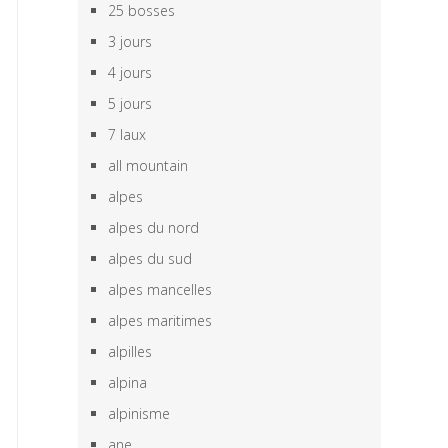
25 bosses
3 jours
4 jours
5 jours
7 laux
all mountain
alpes
alpes du nord
alpes du sud
alpes mancelles
alpes maritimes
alpilles
alpina
alpinisme
ane