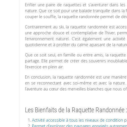
Enfiler une paire de raquettes et s’aventurer dans le
nature. Que ce soit pour une balade tranquille dans l
couper le souffle, la raquette randonnée permet de déco
Contrairement au ski, la raquette randonnée est accessi
une approche douce et contemplative de l’hiver, perm
l’environnement naturel. C’est également une activit
quotidienne et à profiter du calme apaisant de la natur
Que ce soit seul, en famille ou entre amis, la raquette
partage. Elle permet de créer des souvenirs inoubliabl
l’exercice en plein air.
En conclusion, la raquette randonnée est une manière 
en se reconnectant avec soi-même et avec la nature. A
l’aventure au cœur des merveilles blanches que nous of
Les Bienfaits de la Raquette Randonnée 
Activité accessible à tous les niveaux de condition 
Permet d’explorer des paysages enneigés autrement