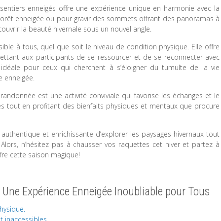
s sentiers enneigés offre une expérience unique en harmonie avec la
a forêt enneigée ou pour gravir des sommets offrant des panoramas à
uvrir la beauté hivernale sous un nouvel angle.
ble à tous, quel que soit le niveau de condition physique. Elle offre
ettant aux participants de se ressourcer et de se reconnecter avec
é idéale pour ceux qui cherchent à s’éloigner du tumulte de la vie
e enneigée.
 randonnée est une activité conviviale qui favorise les échanges et le
es tout en profitant des bienfaits physiques et mentaux que procure
authentique et enrichissante d’explorer les paysages hivernaux tout
lors, n’hésitez pas à chausser vos raquettes cet hiver et partez à
fre cette saison magique!
: Une Expérience Enneigée Inoubliable pour Tous
physique.
 inaccessibles.