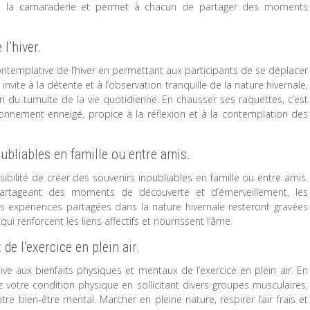
orce la camaraderie et permet à chacun de partager des moments
l’hiver.
templative de l’hiver en permettant aux participants de se déplacer
nvite à la détente et à l’observation tranquille de la nature hivernale,
in du tumulte de la vie quotidienne. En chausser ses raquettes, c’est
onnement enneigé, propice à la réflexion et à la contemplation des
oubliables en famille ou entre amis.
sibilité de créer des souvenirs inoubliables en famille ou entre amis.
partageant des moments de découverte et d’émerveillement, les
Ces expériences partagées dans la nature hivernale resteront gravées
i renforcent les liens affectifs et nourrissent l’âme.
e l’exercice en plein air.
ve aux bienfaits physiques et mentaux de l’exercice en plein air. En
z votre condition physique en sollicitant divers groupes musculaires,
re bien-être mental. Marcher en pleine nature, respirer l’air frais et