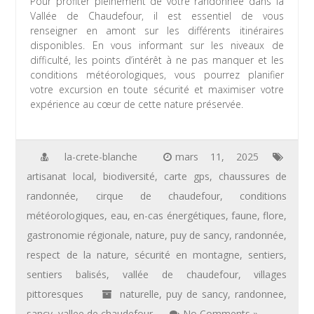
Pour profiter pleinement de votre randonnée dans la
Vallée de Chaudefour, il est essentiel de vous
renseigner en amont sur les différents itinéraires
disponibles. En vous informant sur les niveaux de
difficulté, les points d’intérêt à ne pas manquer et les
conditions météorologiques, vous pourrez planifier
votre excursion en toute sécurité et maximiser votre
expérience au cœur de cette nature préservée.
la-crete-blanche
mars 11, 2025
artisanat local
,
biodiversité
,
carte gps
,
chaussures de
randonnée
,
cirque de chaudefour
,
conditions
météorologiques
,
eau
,
en-cas énergétiques
,
faune
,
flore
,
gastronomie régionale
,
nature
,
puy de sancy
,
randonnée
,
respect de la nature
,
sécurité en montagne
,
sentiers
,
sentiers balisés
,
vallée de chaudefour
,
villages
pittoresques
naturelle
,
puy de sancy
,
randonnee
,
sancy
,
vallee de chaudefour
No Comments »