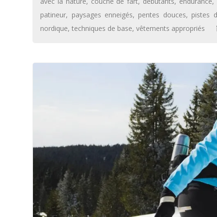
avec la nature
,
couche de fart
,
débutants
,
endurance
,
patineur
,
paysages enneigés
,
pentes douces
,
pistes 
nordique
,
techniques de base
,
vêtements appropriés