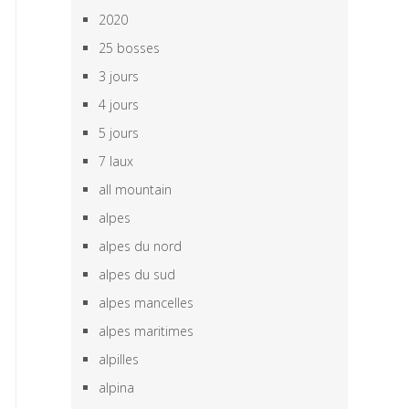
2020
25 bosses
3 jours
4 jours
5 jours
7 laux
all mountain
alpes
alpes du nord
alpes du sud
alpes mancelles
alpes maritimes
alpilles
alpina