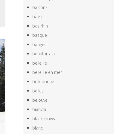
e
balcons
i
balise
bas rhin
basque
bauges
beaufortain
belle ile
belle ile en mer
belledonne
belles
belouve
bianchi
black crows
blanc