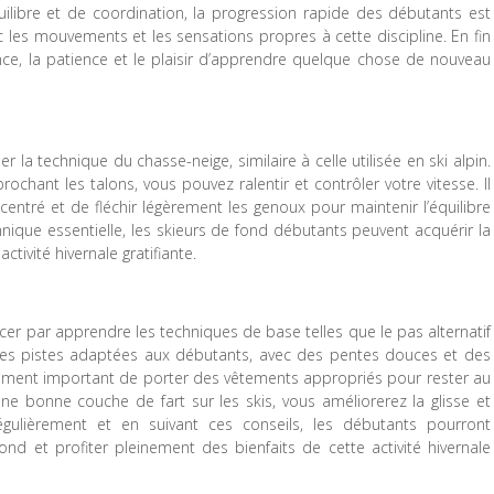
quilibre et de coordination, la progression rapide des débutants est
ec les mouvements et les sensations propres à cette discipline. En fin
ce, la patience et le plaisir d’apprendre quelque chose de nouveau
r la technique du chasse-neige, similaire à celle utilisée en ski alpin.
ochant les talons, vous pouvez ralentir et contrôler votre vitesse. Il
ntré et de fléchir légèrement les genoux pour maintenir l’équilibre
hnique essentielle, les skieurs de fond débutants peuvent acquérir la
tivité hivernale gratifiante.
cer par apprendre les techniques de base telles que le pas alternatif
 des pistes adaptées aux débutants, avec des pentes douces et des
également important de porter des vêtements appropriés pour rester au
e bonne couche de fart sur les skis, vous améliorerez la glisse et
régulièrement et en suivant ces conseils, les débutants pourront
nd et profiter pleinement des bienfaits de cette activité hivernale