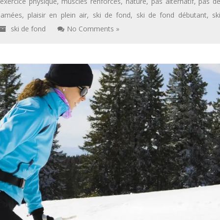
exercice physique
,
muscles renforcés
,
nature
,
pas alternatif
,
pas d
damées
,
plaisir en plein air
,
ski de fond
,
ski de fond débutant
,
sk
ski de fond
No Comments »