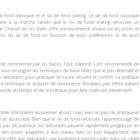
de fond classique et le ski de fond skating. Le ski de fond classique
aire à la marche, tandis que le ski de fond skating nécessite un
ce. Chacun de ces styles offre une expérience unique sur les pistes et
sirs du ski de fond en fonction de leurs préférences et de leurs
iel de commencer par les bases. Tout d’abord, il est recommandé de
vous enseigner les techniques de base telles que le pas alternatif et
 débutants pour pratiquer en toute sécurité et confort. La pratique
e technique et acquérir de l’endurance. N’oubliez pas d’être patient
mande du temps et de la pratique pour être maîtrisée pleinement.
mbler intimidante au premier abord, mais avec un peu de pratique et
e et accessible. Bien que le ski de fond nécessite l’apprentissage de
u le pas de patineur, les débutants peuvent rapidement progresser en
r des pistes adaptées à leur niveau. Avec un bon équipement, des
peut offrir aux débutants une expérience enrichissante dans un cadre