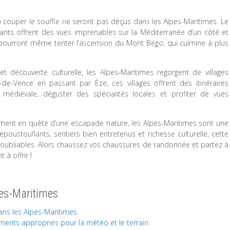
ouper le souffle ne seront pas déçus dans les Alpes-Maritimes. Le
nts offrent des vues imprenables sur la Méditerranée d’un côté et
 pourront même tenter l’ascension du Mont Bégo, qui culmine à plus
 découverte culturelle, les Alpes-Maritimes regorgent de villages
e-Vence en passant par Èze, ces villages offrent des itinéraires
 médiévale, déguster des spécialités locales et profiter de vues
ent en quête d’une escapade nature, les Alpes-Maritimes sont une
poustouflants, sentiers bien entretenus et richesse culturelle, cette
 inoubliables. Alors chaussez vos chaussures de randonnée et partez à
à offrir !
pes-Maritimes
ns les Alpes-Maritimes.
ents appropriés pour la météo et le terrain.