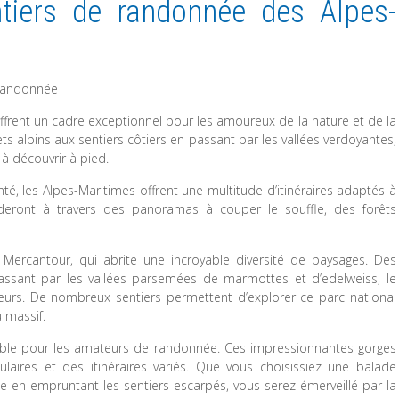
tiers de randonnée des Alpes-
 randonnée
frent un cadre exceptionnel pour les amoureux de la nature et de la
s alpins aux sentiers côtiers en passant par les vallées verdoyantes,
 à découvrir à pied.
 les Alpes-Maritimes offrent une multitude d’itinéraires adaptés à
uideront à travers des panoramas à couper le souffle, des forêts
 Mercantour, qui abrite une incroyable diversité de paysages. Des
passant par les vallées parsemées de marmottes et d’edelweiss, le
urs. De nombreux sentiers permettent d’explorer ce parc national
 massif.
ble pour les amateurs de randonnée. Ces impressionnantes gorges
ulaires et des itinéraires variés. Que vous choisissiez une balade
nse en empruntant les sentiers escarpés, vous serez émerveillé par la