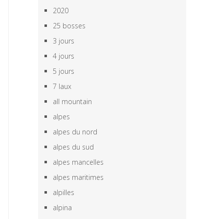
2020
25 bosses
3 jours
4 jours
5 jours
7 laux
all mountain
alpes
alpes du nord
alpes du sud
alpes mancelles
alpes maritimes
alpilles
alpina