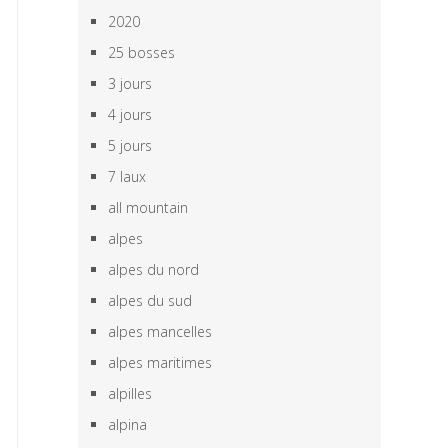
2020
25 bosses
3 jours
4 jours
5 jours
7 laux
all mountain
alpes
alpes du nord
alpes du sud
alpes mancelles
alpes maritimes
alpilles
alpina