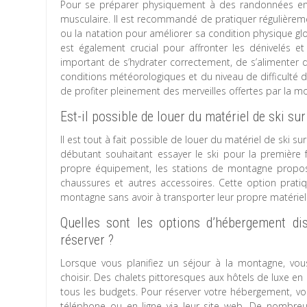
Pour se préparer physiquement à des randonnées en m
musculaire. Il est recommandé de pratiquer régulièremen
ou la natation pour améliorer sa condition physique g
est également crucial pour affronter les dénivelés et 
important de s’hydrater correctement, de s’alimenter
conditions météorologiques et du niveau de difficult
de profiter pleinement des merveilles offertes par la m
Est-il possible de louer du matériel de ski su
Il est tout à fait possible de louer du matériel de ski
débutant souhaitant essayer le ski pour la première
propre équipement, les stations de montagne propos
chaussures et autres accessoires. Cette option pratiq
montagne sans avoir à transporter leur propre matériel
Quelles sont les options d’hébergement d
réserver ?
Lorsque vous planifiez un séjour à la montagne, vou
choisir. Des chalets pittoresques aux hôtels de luxe en
tous les budgets. Pour réserver votre hébergement, vo
téléphone ou en ligne via leur site web. De nombreu