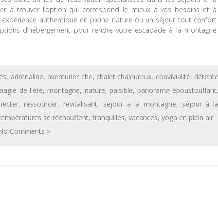
r à trouver l’option qui correspond le mieux à vos besoins et à
e expérience authentique en pleine nature ou un séjour tout confort
d’options d’hébergement pour rendre votre escapade à la montagne
tés
,
adrénaline
,
aventurier che
,
chalet chaleureux
,
convivialité
,
détent
magie de l'été
,
montagne
,
nature
,
paisible
,
panorama époustouflant
necter
,
ressourcer
,
revitalisant
,
sejour a la montagne
,
séjour à l
températures se réchauffent
,
tranquilles
,
vacances
,
yoga en plein air
No Comments »