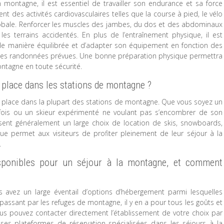
ontagne, il est essentiel de travailler son endurance et sa force
t des activités cardiovasculaires telles que la course à pied, le vélo
lobale. Renforcer les muscles des jambes, du dos et des abdominaux
les terrains accidentés. En plus de l’entraînement physique, il est
 de manière équilibrée et d’adapter son équipement en fonction des
é des randonnées prévues. Une bonne préparation physique permettra
ontagne en toute sécurité.
r place dans les stations de montagne ?
 sur place dans la plupart des stations de montagne. Que vous soyez un
 fois ou un skieur expérimenté ne voulant pas s’encombrer de son
ent généralement un large choix de location de skis, snowboards,
ue permet aux visiteurs de profiter pleinement de leur séjour à la
.
isponibles pour un séjour à la montagne, et comment
s avez un large éventail d’options d’hébergement parmi lesquelles
 passant par les refuges de montagne, il y en a pour tous les goûts et
us pouvez contacter directement l’établissement de votre choix par
ses plateformes de réservation spécialisées dans les séjours à la