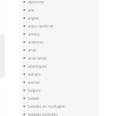
alpinisme
ane
anglais
anjou rando vtt
annecy
e
ardennes
,
arval
a
arval rando
atlantiques
autrans
avoriaz
baigura
balade
balades en montagne
balades pyrénées