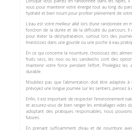
Lorsque vous partez en randonnée dans les Alpes, il 
vous pour maintenir votre énergie tout au long du parc
hydraté et bien nourri pour profiter pleinement de votr
L’eau est votre meilleur allié lors d’une randonnée en
fonction de la durée et de la difficulté du parcours. 
pour éviter la déshydratation, surtout lors des journ
Investissez dans une gourde ou une poche à eau pratique
En ce qui concerne la nourriture, choisissez des alimen
fruits secs, les noix ou les sandwichs sont des opti
maintenir votre force pendant l’effort. Privilégiez le
durable.
N’oubliez pas que l’alimentation doit être adaptée à
prévoyez une longue journée sur les sentiers, pensez à
Enfin, il est important de respecter l’environnement na
et assurez-vous de bien ranger les emballages vides dan
adoptant des pratiques responsables, nous pouvons 
futures.
En prenant suffisamment d’eau et de nourriture ave