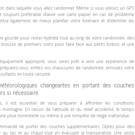
ion dans laquelle vous allez randonner. Même si vous utilisez un GPS
st toujours préférable d’avoir une carte papier en cas de problème
ra également de mieux planifier votre itinéraire et d’identifier les
u’une gourde pour rester hydraté tout au long de votre randonnée, des
 trousse de premiers soins pour faire face aux petits bobos et une
l’équipement approprié, vous serez prêt à vivre une expérience de
 préparez-vous, enfilez vos chaussures de randonnée, enroulez votre
ouflants en toute sécurité.
 météorologiques changeantes en portant des couches
rs si nécessaire.
 il est essentiel de vous préparer à affronter les conditions
montagne. En raison de l’altitude et du relief accidenté, le temps
 une pluie torrentielle ou même à une tempête de neige inattendue.
 recommandé de porter des couches supplémentaires. Optez pour des
 au sec et au chaud tout en évacuant la transpiration. Une veste