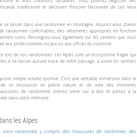
rimoine et leurs traditions séculaires. Vous pourrez déguster des
rtisanat traditionnel et découvrir l’histoire fascinante de ces lieux
de se lancer dans une randonnée en montagne. Assurez-vous d’avoir
 randonnée confortables, des vêtements appropriés en fonction
emiers soins. Renseignez-vous également sur les sentiers que vous
il aux professionnels locaux ou aux offices du tourisme.
ante lors de vos randonnées. Les Alpes sont un écosystème fragile qui
llez à ne laisser aucune trace de votre passage, à suivre les sentiers
u’une simple activité sportive. C’est une véritable immersion dans la
de se ressourcer en pleine nature et de vivre des moments
 chaussures de randonnée, prenez votre sac à dos et partez à la
avée dans votre mémoire.
dans les Alpes
ur votre randonnée, y compris des chaussures de randonnée, des