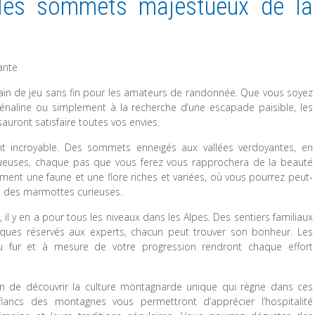
 les sommets majestueux de la
ante
ain de jeu sans fin pour les amateurs de randonnée. Que vous soyez
énaline ou simplement à la recherche d’une escapade paisible, les
auront satisfaire toutes vos envies.
nt incroyable. Des sommets enneigés aux vallées verdoyantes, en
ultueuses, chaque pas que vous ferez vous rapprochera de la beauté
ement une faune et une flore riches et variées, où vous pourrez peut-
 des marmottes curieuses.
 y en a pour tous les niveaux dans les Alpes. Des sentiers familiaux
hniques réservés aux experts, chacun peut trouver son bonheur. Les
u fur et à mesure de votre progression rendront chaque effort
on de découvrir la culture montagnarde unique qui règne dans ces
 flancs des montagnes vous permettront d’apprécier l’hospitalité