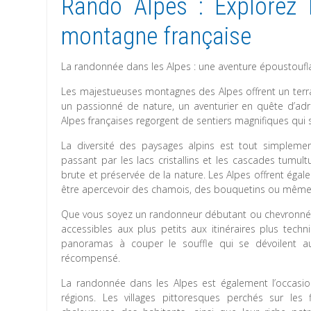
Rando Alpes : Explorez
montagne française
La randonnée dans les Alpes : une aventure époustoufl
Les majestueuses montagnes des Alpes offrent un terr
un passionné de nature, un aventurier en quête d’adr
Alpes françaises regorgent de sentiers magnifiques qui s
La diversité des paysages alpins est tout simpleme
passant par les lacs cristallins et les cascades tum
brute et préservée de la nature. Les Alpes offrent égal
être apercevoir des chamois, des bouquetins ou même
Que vous soyez un randonneur débutant ou chevronné, il
accessibles aux plus petits aux itinéraires plus tec
panoramas à couper le souffle qui se dévoilent a
récompensé.
La randonnée dans les Alpes est également l’occasi
régions. Les villages pittoresques perchés sur les