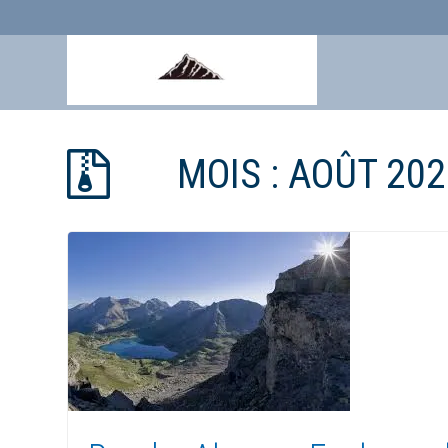
Aller
au
MOIS :
AOÛT 202
contenu