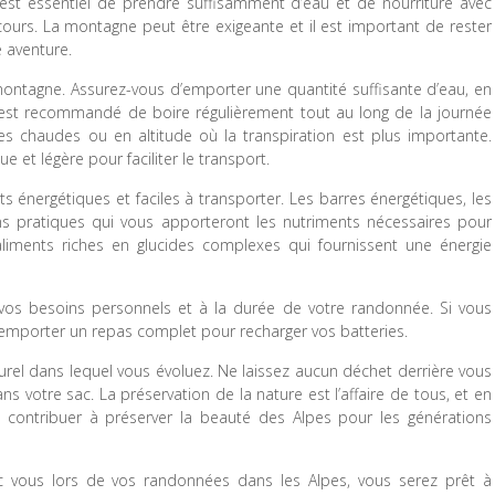
est essentiel de prendre suffisamment d’eau et de nourriture avec
ours. La montagne peut être exigeante et il est important de rester
e aventure.
 montagne. Assurez-vous d’emporter une quantité suffisante d’eau, en
Il est recommandé de boire régulièrement tout au long de la journée
ées chaudes ou en altitude où la transpiration est plus importante.
 et légère pour faciliter le transport.
ts énergétiques et faciles à transporter. Les barres énergétiques, les
ons pratiques qui vous apporteront les nutriments nécessaires pour
s aliments riches en glucides complexes qui fournissent une énergie
 vos besoins personnels et à la durée de votre randonnée. Si vous
 emporter un repas complet pour recharger vos batteries.
turel dans lequel vous évoluez. Ne laissez aucun déchet derrière vous
s votre sac. La préservation de la nature est l’affaire de tous, et en
contribuer à préserver la beauté des Alpes pour les générations
c vous lors de vos randonnées dans les Alpes, vous serez prêt à