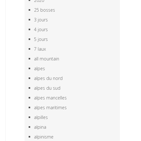
2020
25 bosses
3 jours
4 jours
5 jours
7 laux
all mountain
alpes
alpes du nord
alpes du sud
alpes mancelles
alpes maritimes
alpilles
alpina
alpinisme