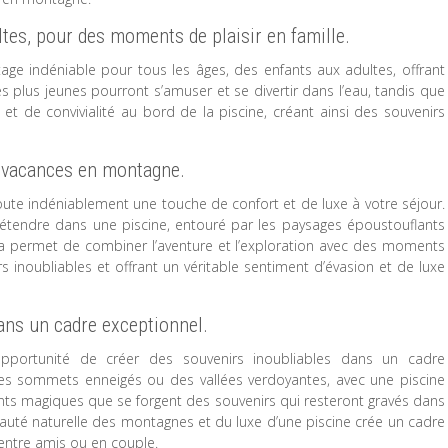
ltes, pour des moments de plaisir en famille.
ge indéniable pour tous les âges, des enfants aux adultes, offrant
es plus jeunes pourront s’amuser et se divertir dans l’eau, tandis que
t de convivialité au bord de la piscine, créant ainsi des souvenirs
s vacances en montagne.
te indéniablement une touche de confort et de luxe à votre séjour.
 détendre dans une piscine, entouré par les paysages époustouflants
a permet de combiner l’aventure et l’exploration avec des moments
rs inoubliables et offrant un véritable sentiment d’évasion et de luxe
ans un cadre exceptionnel.
opportunité de créer des souvenirs inoubliables dans un cadre
des sommets enneigés ou des vallées verdoyantes, avec une piscine
nts magiques que se forgent des souvenirs qui resteront gravés dans
uté naturelle des montagnes et du luxe d’une piscine crée un cadre
entre amis ou en couple.