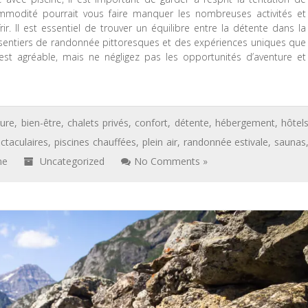
ommodité pourrait vous faire manquer les nombreuses activités et
r. Il est essentiel de trouver un équilibre entre la détente dans la
s sentiers de randonnée pittoresques et des expériences uniques que
 est agréable, mais ne négligez pas les opportunités d’aventure et
ture
,
bien-être
,
chalets privés
,
confort
,
détente
,
hébergement
,
hôtel
ctaculaires
,
piscines chauffées
,
plein air
,
randonnée estivale
,
saunas
ne
Uncategorized
No Comments »