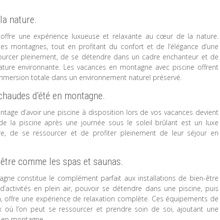
la nature.
ffre une expérience luxueuse et relaxante au cœur de la nature.
es montagnes, tout en profitant du confort et de l’élégance d’une
ourcer pleinement, de se détendre dans un cadre enchanteur et de
ature environnante. Les vacances en montagne avec piscine offrent
t l’immersion totale dans un environnement naturel préservé.
 chaudes d’été en montagne.
tage d’avoir une piscine à disposition lors de vos vacances devient
ne de la piscine après une journée sous le soleil brûlant est un luxe
, de se ressourcer et de profiter pleinement de leur séjour en
-être comme les spas et saunas.
gne constitue le complément parfait aux installations de bien-être
’activités en plein air, pouvoir se détendre dans une piscine, puis
na, offre une expérience de relaxation complète. Ces équipements de
x où l’on peut se ressourcer et prendre soin de soi, ajoutant une
e en montagne.