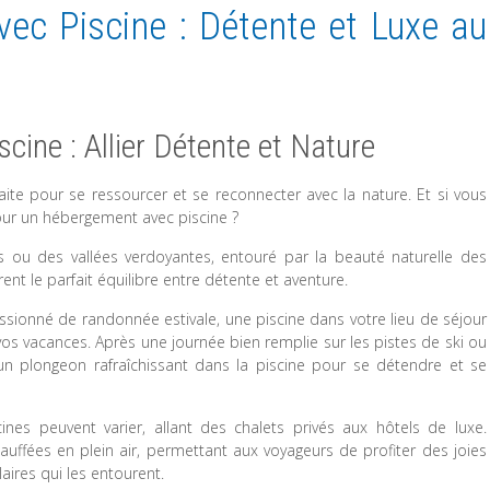
c Piscine : Détente et Luxe au
ine : Allier Détente et Nature
te pour se ressourcer et se reconnecter avec la nature. Et si vous
our un hébergement avec piscine ?
 ou des vallées verdoyantes, entouré par la beauté naturelle des
t le parfait équilibre entre détente et aventure.
sionné de randonnée estivale, une piscine dans votre lieu de séjour
 vacances. Après une journée bien remplie sur les pistes de ski ou
’un plongeon rafraîchissant dans la piscine pour se détendre et se
s peuvent varier, allant des chalets privés aux hôtels de luxe.
uffées en plein air, permettant aux voyageurs de profiter des joies
ires qui les entourent.