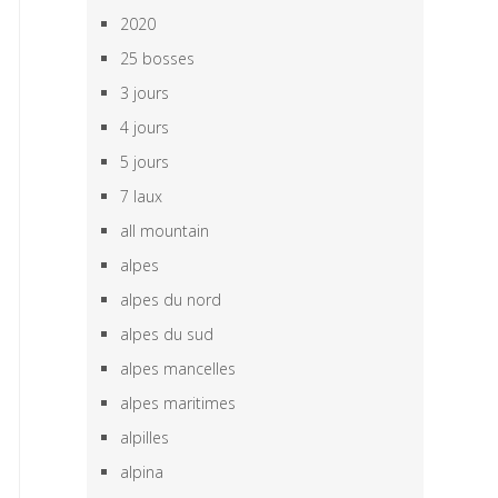
2020
25 bosses
3 jours
4 jours
5 jours
7 laux
all mountain
alpes
alpes du nord
alpes du sud
alpes mancelles
alpes maritimes
alpilles
alpina