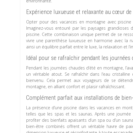
environnante.
Expérience luxueuse et relaxante au cœur de 
Opter pour des vacances en montagne avec piscine o
Imaginez-vous entouré par les paysages grandioses d
piscine. Cette combinaison unique permet de se ress
vivre une parenthèse luxueuse en harmonie avec la n
ainsi un équilibre parfait entre le luxe, la relaxation e
Idéal pour se rafraîchir pendant les journées
Pendant les journées chaudes d’été en montagne, l’avan
un véritable atout. Se rafraîchir dans l’eau cristalli
bienvenu. Cela permet aux voyageurs de se détendre
montagne, en alliant confort et plaisir rafraîchissant.
Complément parfait aux installations de bien
La présence d’une piscine dans les vacances en monta
telles que les spas et les saunas. Après une journée d
profiter des bienfaits apaisants d’un spa ou d’un sau
bien-être combinés offrent un véritable havre de pai
dimension luxueuse et réconfortante à toute escapad