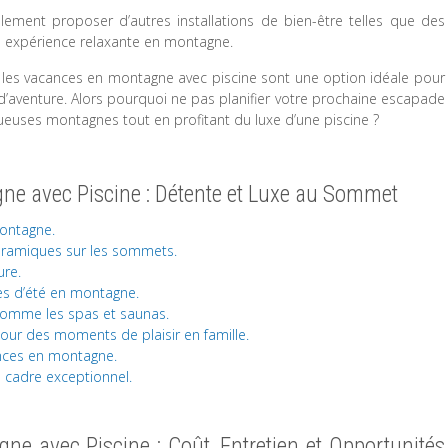
ement proposer d’autres installations de bien-être telles que des
e expérience relaxante en montagne.
, les vacances en montagne avec piscine sont une option idéale pour
’aventure. Alors pourquoi ne pas planifier votre prochaine escapade
euses montagnes tout en profitant du luxe d’une piscine ?
ne avec Piscine : Détente et Luxe au Sommet
montagne.
noramiques sur les sommets.
ure.
des d’été en montagne.
 comme les spas et saunas.
pour des moments de plaisir en famille.
ances en montagne.
 cadre exceptionnel.
ne avec Piscine : Coût, Entretien et Opportunités