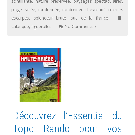
scintillante
,
nature préservée
,
paysages spectaculaires
,
plage isolée
,
randonnée
,
randonnée chevronné
,
rochers
escarpés
,
splendeur brute
,
sud de la france
calanque
,
figuerolles
No Comments »
Découvrez l’Essentiel du
Topo Rando pour vos