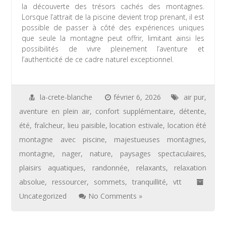
la découverte des trésors cachés des montagnes.
Lorsque l’attrait de la piscine devient trop prenant, il est
possible de passer à côté des expériences uniques
que seule la montagne peut offrir, limitant ainsi les
possibilités de vivre pleinement l’aventure et
l’authenticité de ce cadre naturel exceptionnel.
la-crete-blanche
février 6, 2026
air pur
,
aventure en plein air
,
confort supplémentaire
,
détente
,
été
,
fraîcheur
,
lieu paisible
,
location estivale
,
location été
montagne avec piscine
,
majestueuses montagnes
,
montagne
,
nager
,
nature
,
paysages spectaculaires
,
plaisirs aquatiques
,
randonnée
,
relaxants
,
relaxation
absolue
,
ressourcer
,
sommets
,
tranquillité
,
vtt
Uncategorized
No Comments »