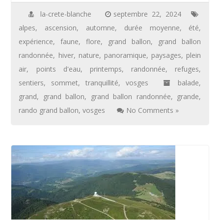
la-crete-blanche
septembre 22, 2024
alpes
,
ascension
,
automne
,
durée moyenne
,
été
,
expérience
,
faune
,
flore
,
grand ballon
,
grand ballon
randonnée
,
hiver
,
nature
,
panoramique
,
paysages
,
plein
air
,
points d'eau
,
printemps
,
randonnée
,
refuges
,
sentiers
,
sommet
,
tranquillité
,
vosges
balade
,
grand
,
grand ballon
,
grand ballon randonnée
,
grande
,
rando grand ballon
,
vosges
No Comments »