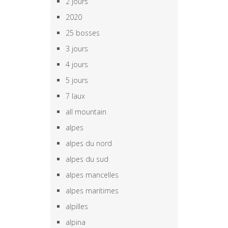
2 jours
2020
25 bosses
3 jours
4 jours
5 jours
7 laux
all mountain
alpes
alpes du nord
alpes du sud
alpes mancelles
alpes maritimes
alpilles
alpina