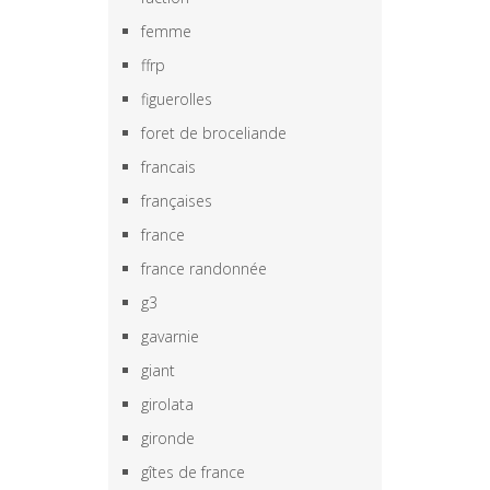
femme
ffrp
figuerolles
foret de broceliande
francais
françaises
france
france randonnée
g3
gavarnie
giant
girolata
gironde
gîtes de france