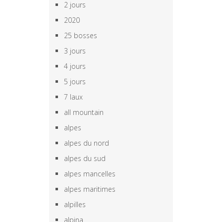
2 jours
2020
25 bosses
3 jours
4 jours
5 jours
7 laux
all mountain
alpes
alpes du nord
alpes du sud
alpes mancelles
alpes maritimes
alpilles
alpina