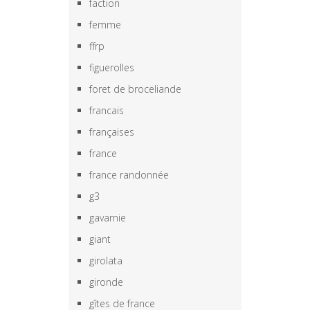
faction
femme
ffrp
figuerolles
foret de broceliande
francais
françaises
france
france randonnée
g3
gavarnie
giant
girolata
gironde
gîtes de france