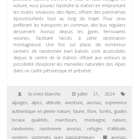
voiture, vous pouvez rejoindre la station en empruntant
les routes sinueuses des Alpes, offrant des panoramas
époustouflants tout au long du trajet. Pour ceux
préférant les transports en commun, des bus réguliers
desservent Avoriaz depuis les gares ferroviaires
voisines, facilitant l’accès à cette destination
montagneuse. Une fois sur place, de nombreux
sentiers de randonnée bien balisés sont accessibles
depuis le centre de la station, offrant aux visiteurs la
possibilité d’explorer les merveilles naturelles des Alpes
dans un cadre pittoresque et préservé.
la-crete-blanche
juillet 21, 2024
alpages
,
alpes
,
altitude
,
aventure
,
avoriaz
,
expérience
authentique en pleine nature
,
faune
,
flore
,
forêts
,
guides
locaux qualifiés
,
marcheurs
,
montagne
,
nature
,
randonnée
,
randonnée avoriaz
,
refuges d'altitude
,
sentiers
,
sommets
,
vues panoramiques
avoriaz
,