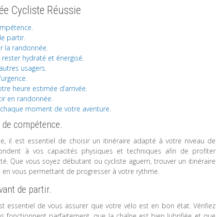
ée Cycliste Réussie
compétence.
e partir.
r la randonnée.
rester hydraté et énergisé.
autres usagers.
’urgence.
otre heure estimée d’arrivée.
tir en randonnée.
r chaque moment de votre aventure.
au de compétence.
 il est essentiel de choisir un itinéraire adapté à votre niveau de
dent à vos capacités physiques et techniques afin de profiter
té. Que vous soyez débutant ou cycliste aguerri, trouver un itinéraire
t en vous permettant de progresser à votre rythme.
ant de partir.
st essentiel de vous assurer que votre vélo est en bon état. Vérifiez
s fonctionnent parfaitement, que la chaîne est bien lubrifiée et que