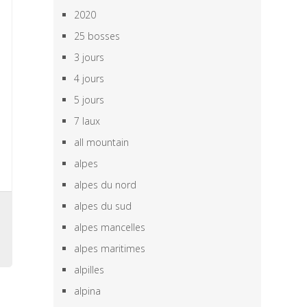
2020
25 bosses
3 jours
4 jours
5 jours
7 laux
all mountain
alpes
alpes du nord
alpes du sud
,
,
alpes mancelles
alpes maritimes
alpilles
alpina