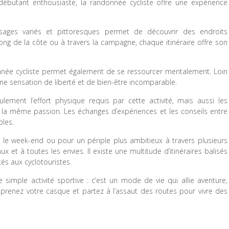
butant enthousiaste, la randonnée cycliste offre une expérience
sages variés et pittoresques permet de découvrir des endroits
long de la côte ou à travers la campagne, chaque itinéraire offre son
onnée cycliste permet également de se ressourcer mentalement. Loin
ne sensation de liberté et de bien-être incomparable.
ement l’effort physique requis par cette activité, mais aussi les
 la même passion. Les échanges d’expériences et les conseils entre
bles.
 le week-end ou pour un périple plus ambitieux à travers plusieurs
x et à toutes les envies. Il existe une multitude d’itinéraires balisés
és aux cyclotouristes.
simple activité sportive : c’est un mode de vie qui allie aventure,
o, prenez votre casque et partez à l’assaut des routes pour vivre des