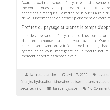
Avant de partir en randonnée cycliste, il est essentiel 
météorologiques, vous pourrez mieux planifier votr
conditions climatiques. La météo peut jouer un rôle cr
de vous informer afin de profiter pleinement de votre av
Profitez du paysage et prenez le temps d’app
Lors de votre randonnée cycliste, n’oubliez pas de pro
d’apprécier chaque instant de votre aventure. Que 
champs verdoyants ou la fraîcheur de l’air marin, chaqu
rythme et en vous imprégnant de la beauté naturell
moment de votre escapade à vélo.
la-crete-blanche
avril 17, 2025
aventu
énergie
,
hydratation
,
itinéraires balisés
,
nature
,
niveau 
sécurité
,
vélo
balade
,
cycliste
No Comments