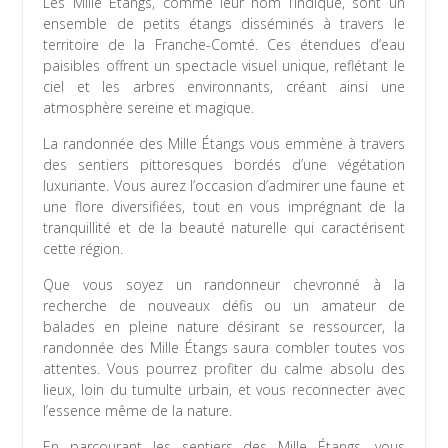
Les Mille Étangs, comme leur nom l’indique, sont un
ensemble de petits étangs disséminés à travers le
territoire de la Franche-Comté. Ces étendues d’eau
paisibles offrent un spectacle visuel unique, reflétant le
ciel et les arbres environnants, créant ainsi une
atmosphère sereine et magique.
La randonnée des Mille Étangs vous emmène à travers
des sentiers pittoresques bordés d’une végétation
luxuriante. Vous aurez l’occasion d’admirer une faune et
une flore diversifiées, tout en vous imprégnant de la
tranquillité et de la beauté naturelle qui caractérisent
cette région.
Que vous soyez un randonneur chevronné à la
recherche de nouveaux défis ou un amateur de
balades en pleine nature désirant se ressourcer, la
randonnée des Mille Étangs saura combler toutes vos
attentes. Vous pourrez profiter du calme absolu des
lieux, loin du tumulte urbain, et vous reconnecter avec
l’essence même de la nature.
En parcourant les sentiers des Mille Étangs, vous