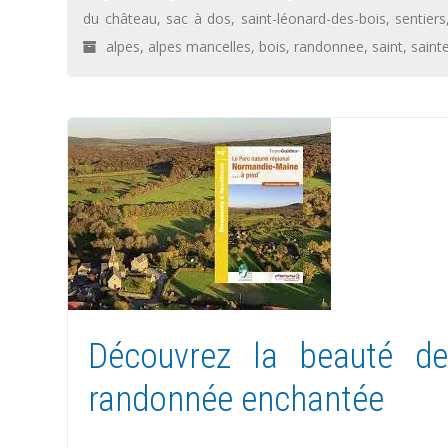
du château
,
sac à dos
,
saint-léonard-des-bois
,
sentiers
alpes
,
alpes mancelles
,
bois
,
randonnee
,
saint
,
saint
Découvrez la beauté de
randonnée enchantée