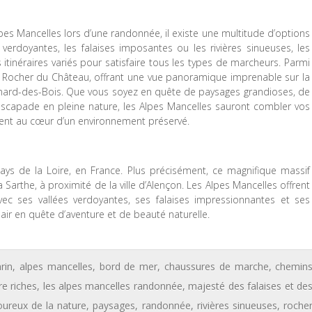
s Mancelles lors d’une randonnée, il existe une multitude d’options
 verdoyantes, les falaises imposantes ou les rivières sinueuses, les
itinéraires variés pour satisfaire tous les types de marcheurs. Parmi
t du Rocher du Château, offrant une vue panoramique imprenable sur la
éonard-des-Bois. Que vous soyez en quête de paysages grandioses, de
escapade en pleine nature, les Alpes Mancelles sauront combler vos
ent au cœur d’un environnement préservé.
ays de la Loire, en France. Plus précisément, ce magnifique massif
Sarthe, à proximité de la ville d’Alençon. Les Alpes Mancelles offrent
ec ses vallées verdoyantes, ses falaises impressionnantes et ses
 air en quête d’aventure et de beauté naturelle.
rin
,
alpes mancelles
,
bord de mer
,
chaussures de marche
,
chemin
re riches
,
les alpes mancelles randonnée
,
majesté des falaises et de
oureux de la nature
,
paysages
,
randonnée
,
rivières sinueuses
,
roche