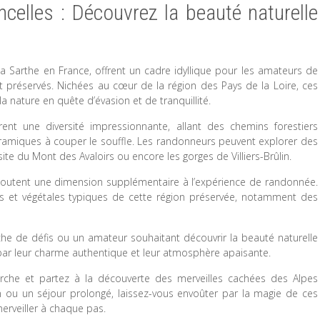
elles : Découvrez la beauté naturelle
a Sarthe en France, offrent un cadre idyllique pour les amateurs de
 préservés. Nichées au cœur de la région des Pays de la Loire, ces
a nature en quête d’évasion et de tranquillité.
ent une diversité impressionnante, allant des chemins forestiers
amiques à couper le souffle. Les randonneurs peuvent explorer des
te du Mont des Avaloirs ou encore les gorges de Villiers-Brûlin.
ajoutent une dimension supplémentaire à l’expérience de randonnée.
s et végétales typiques de cette région préservée, notamment des
e de défis ou un amateur souhaitant découvrir la beauté naturelle
 par leur charme authentique et leur atmosphère apaisante.
arche et partez à la découverte des merveilles cachées des Alpes
n ou un séjour prolongé, laissez-vous envoûter par la magie de ces
rveiller à chaque pas.