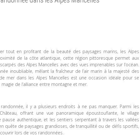
andonnée dans les Alpes Mancelles
 tout en profitant de la beauté des paysages marins, les Alpes
roximité de la côte atlantique, cette région pittoresque permet aux
scarpés des Alpes Mancelles avec des vues imprenables sur l’océan.
ée inoubliable, mêlant la fraîcheur de l’air marin à la majesté des
 de mer dans les Alpes Mancelles est une occasion idéale pour se
a magie de l’alliance entre montagne et mer.
randonnée, il y a plusieurs endroits à ne pas manquer. Parmi les
 Château, offrant une vue panoramique époustouflante, le village
pause authentique, et les sentiers serpentant à travers les vallées
n quête de paysages grandioses, de tranquillité ou de défis sportifs,
écouvrir lors de vos randonnées.