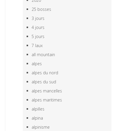
2020
25 bosses
3 jours
4 jours
5 jours
7 laux
all mountain
alpes
alpes du nord
alpes du sud
alpes mancelles
alpes maritimes
alpilles
alpina
alpinisme