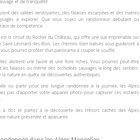
vage et de tranquillité.
ent des vallées verdoyantes, des falaises escarpées et des rivières
paysages à explorer. Que vous soyez un randonneur débutant ou
niveaux de compétence.
est le circuit du Rocher du Château, qui offre une vue imprenable sur
 de Saint-Léonard-des-Bois. Les chemins bien balisés vous guideront à
vous pourrez profiter d’un panorama à couper le souffle.
les abritent une faune et une flore riches. Vous pourrez peut-être
t les falaises ou même des orchidées sauvages le long des sentiers.
e la nature en quête de découvertes authentiques.
ille ou partir pour une longue randonnée à la journée, les Alpes
iez pas d’apporter votre appareil photo pour capturer ces instants
.
c à dos et partez à la découverte des trésors cachés des Alpes
une nature préservée et apaisante.