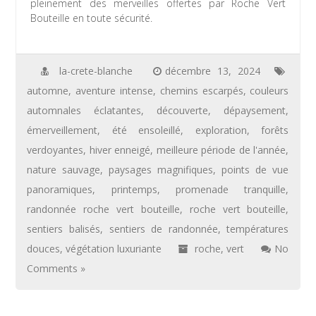
pleinement des merveilles offertes par Roche Vert
Bouteille en toute sécurité.
la-crete-blanche
décembre 13, 2024
automne
,
aventure intense
,
chemins escarpés
,
couleurs
automnales éclatantes
,
découverte
,
dépaysement
,
émerveillement
,
été ensoleillé
,
exploration
,
forêts
verdoyantes
,
hiver enneigé
,
meilleure période de l'année
,
nature sauvage
,
paysages magnifiques
,
points de vue
panoramiques
,
printemps
,
promenade tranquille
,
randonnée roche vert bouteille
,
roche vert bouteille
,
sentiers balisés
,
sentiers de randonnée
,
températures
douces
,
végétation luxuriante
roche
,
vert
No
Comments »