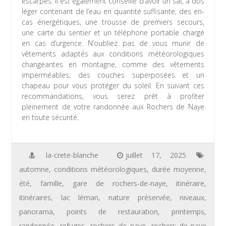
escarpés. Il est également conseillé d’avoir un sac à dos
léger contenant de l’eau en quantité suffisante, des en-
cas énergétiques, une trousse de premiers secours,
une carte du sentier et un téléphone portable chargé
en cas d’urgence. N’oubliez pas de vous munir de
vêtements adaptés aux conditions météorologiques
changeantes en montagne, comme des vêtements
imperméables, des couches superposées et un
chapeau pour vous protéger du soleil. En suivant ces
recommandations, vous serez prêt à profiter
pleinement de votre randonnée aux Rochers de Naye
en toute sécurité.
la-crete-blanche
juillet 17, 2025
automne
,
conditions météorologiques
,
durée moyenne
,
été
,
famille
,
gare de rochers-de-naye
,
itinéraire
,
itinéraires
,
lac léman
,
nature préservée
,
niveaux
,
panorama
,
points de restauration
,
printemps
,
randonnée
,
refuges
,
rochers de naye
,
rochers de naye