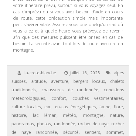
votre itinéraire prévu, surtout si vous voyagez seul. En
cas d’imprévu ou si vous avez besoin d’aide en cours
de route, cette précaution simple mais importante
peut s’avérer vitale. Assurez-vous que quelqu’un sait où
vous allez et à quelle heure vous prévoyez de revenir
afin que des mesures puissent être prises en cas de
besoin. La sécurité avant tout lors de toute aventure en
montagne.
la-crete-blanche
juillet 16, 2025
alpes
suisses
,
altitude
,
aventure
,
bergers locaux
,
chalets
traditionnels
,
chaussures de randonnée
,
conditions
météorologiques
,
confort
,
couches vestimentaires
,
culture locales
,
eau
,
en-cas énergétiques
,
faune
,
flore
,
histoire
,
lac léman
,
météo
,
montagne
,
nature
,
panoramas
,
photos
,
randonnée
,
rocher de naye
,
rocher
de naye randonnée
,
sécurité
,
sentiers
,
sommet
,