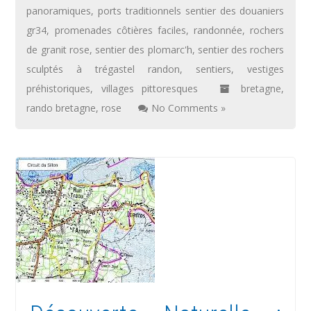
panoramiques
,
ports traditionnels sentier des douaniers
gr34
,
promenades côtières faciles
,
randonnée
,
rochers
de granit rose
,
sentier des plomarc'h
,
sentier des rochers
sculptés à trégastel randon
,
sentiers
,
vestiges
préhistoriques
,
villages pittoresques
bretagne
,
rando bretagne
,
rose
No Comments »