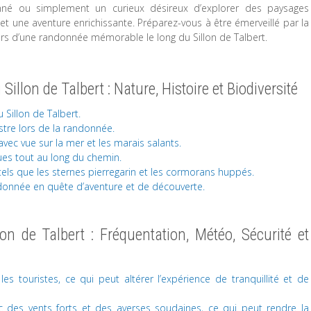
é ou simplement un curieux désireux d’explorer des paysages
et une aventure enrichissante. Préparez-vous à être émerveillé par la
ors d’une randonnée mémorable le long du Sillon de Talbert.
llon de Talbert : Nature, Histoire et Biodiversité
 Sillon de Talbert.
stre lors de la randonnée.
ec vue sur la mer et les marais salants.
ues tout au long du chemin.
 tels que les sternes pierregarin et les cormorans huppés.
donnée en quête d’aventure et de découverte.
n de Talbert : Fréquentation, Météo, Sécurité et
es touristes, ce qui peut altérer l’expérience de tranquillité et de
 des vents forts et des averses soudaines, ce qui peut rendre la