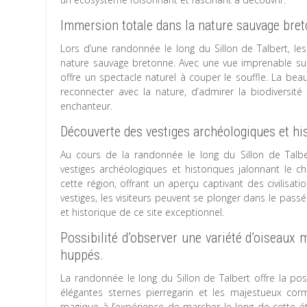
Immersion totale dans la nature sauvage bret
Lors d’une randonnée le long du Sillon de Talbert, l
nature sauvage bretonne. Avec une vue imprenable sur 
offre un spectacle naturel à couper le souffle. La bea
reconnecter avec la nature, d’admirer la biodiversité
enchanteur.
Découverte des vestiges archéologiques et hi
Au cours de la randonnée le long du Sillon de Talbe
vestiges archéologiques et historiques jalonnant le c
cette région, offrant un aperçu captivant des civilisa
vestiges, les visiteurs peuvent se plonger dans le passé
et historique de ce site exceptionnel.
Possibilité d’observer une variété d’oiseaux 
huppés.
La randonnée le long du Sillon de Talbert offre la pos
élégantes sternes pierregarin et les majestueux co
magique à l’expérience de marcher le long de cette ét