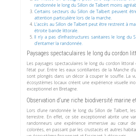
randonnée le long du Sillon de Talbert moins agréab
Certains secteurs du Sillon de Talbert peuvent êtr
attention particulière lors de la marche.
L’accès au Sillon de Talbert peut être restreint à m
étroite bande littorale.
Il n’y a pas d’infrastructures sanitaires le long du S
d’entamer la randonnée.
Paysages spectaculaires le long du cordon litt
Les paysages spectaculaires le long du cordon littoral 
l’état pur. Entre les eaux scintillantes de la Manche d
sont plongés dans un décor à couper le souffle. La vu
écosystèmes locaux créent une expérience visuelle ino
exceptionnel en Bretagne.
Observation d’une riche biodiversité marine et
Lors d’une randonnée le long du Sillon de Talbert, les
terrestre. En effet, ce site exceptionnel abrite une v
randonneurs une expérience immersive au cœur de 
colorées, en passant par les crustacés et autres habita
un écosystème foisonnant et fascinant à découvrir.