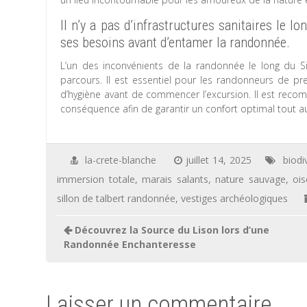
Il n’y a pas d’infrastructures sanitaires le lon
ses besoins avant d’entamer la randonnée.
L’un des inconvénients de la randonnée le long du Sill
parcours. Il est essentiel pour les randonneurs de pr
d’hygiène avant de commencer l’excursion. Il est rec
conséquence afin de garantir un confort optimal tout a
la-crete-blanche
juillet 14, 2025
biodi
immersion totale
,
marais salants
,
nature sauvage
,
oi
sillon de talbert randonnée
,
vestiges archéologiques
Navigation
Découvrez la Source du Lison lors d’une
de
Randonnée Enchanteresse
l’article
Laisser un commentaire