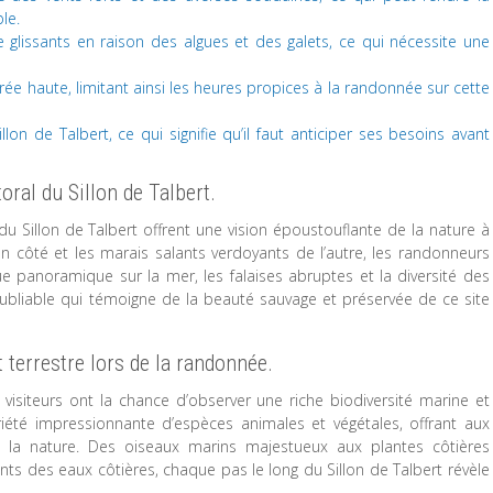
le.
e glissants en raison des algues et des galets, ce qui nécessite une
arée haute, limitant ainsi les heures propices à la randonnée sur cette
illon de Talbert, ce qui signifie qu’il faut anticiper ses besoins avant
oral du Sillon de Talbert.
du Sillon de Talbert offrent une vision époustouflante de la nature à
’un côté et les marais salants verdoyants de l’autre, les randonneurs
e panoramique sur la mer, les falaises abruptes et la diversité des
ubliable qui témoigne de la beauté sauvage et préservée de ce site
 terrestre lors de la randonnée.
 visiteurs ont la chance d’observer une riche biodiversité marine et
ariété impressionnante d’espèces animales et végétales, offrant aux
la nature. Des oiseaux marins majestueux aux plantes côtières
nts des eaux côtières, chaque pas le long du Sillon de Talbert révèle