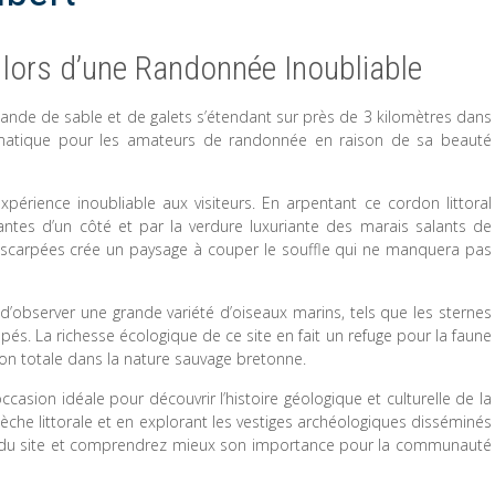
t lors d’une Randonnée Inoubliable
e bande de sable et de galets s’étendant sur près de 3 kilomètres dans
ématique pour les amateurs de randonnée en raison de sa beauté
périence inoubliable aux visiteurs. En arpentant ce cordon littoral
lantes d’un côté et par la verdure luxuriante des marais salants de
s escarpées crée un paysage à couper le souffle qui ne manquera pas
n d’observer une grande variété d’oiseaux marins, tels que les sternes
pés. La richesse écologique de ce site en fait un refuge pour la faune
ion totale dans la nature sauvage bretonne.
ccasion idéale pour découvrir l’histoire géologique et culturelle de la
lèche littorale et en explorant les vestiges archéologiques disséminés
sé du site et comprendrez mieux son importance pour la communauté