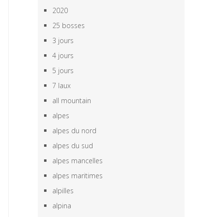
2020
25 bosses
3 jours
4 jours
5 jours
7 laux
all mountain
alpes
alpes du nord
alpes du sud
alpes mancelles
alpes maritimes
alpilles
alpina