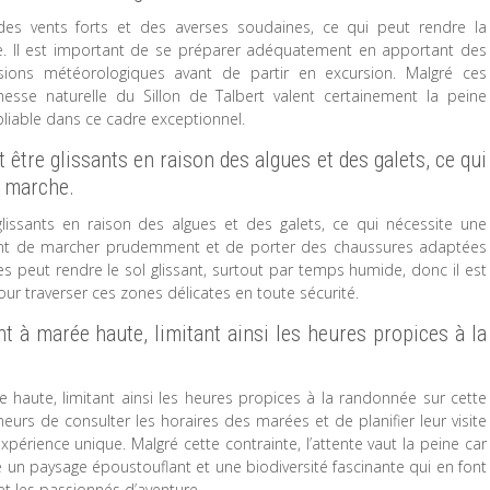
es vents forts et des averses soudaines, ce qui peut rendre la
le. Il est important de se préparer adéquatement en apportant des
sions météorologiques avant de partir en excursion. Malgré ces
hesse naturelle du Sillon de Talbert valent certainement la peine
bliable dans ce cadre exceptionnel.
 être glissants en raison des algues et des galets, ce qui
a marche.
glissants en raison des algues et des galets, ce qui nécessite une
ortant de marcher prudemment et de porter des chaussures adaptées
es peut rendre le sol glissant, surtout par temps humide, donc il est
r traverser ces zones délicates en toute sécurité.
nt à marée haute, limitant ainsi les heures propices à la
ée haute, limitant ainsi les heures propices à la randonnée sur cette
nneurs de consulter les horaires des marées et de planifier leur visite
périence unique. Malgré cette contrainte, l’attente vaut la peine car
e un paysage époustouflant et une biodiversité fascinante qui en font
et les passionnés d’aventure.