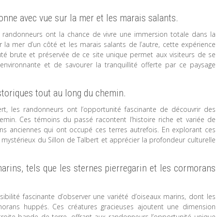
onne avec vue sur la mer et les marais salants.
es randonneurs ont la chance de vivre une immersion totale dans la
la mer d’un côté et les marais salants de l’autre, cette expérience
uté brute et préservée de ce site unique permet aux visiteurs de se
 environnante et de savourer la tranquillité offerte par ce paysage
storiques tout au long du chemin.
rt, les randonneurs ont l’opportunité fascinante de découvrir des
hemin. Ces témoins du passé racontent l’histoire riche et variée de
tions anciennes qui ont occupé ces terres autrefois. En explorant ces
 mystérieux du Sillon de Talbert et apprécier la profondeur culturelle
marins, tels que les sternes pierregarin et les cormorans
sibilité fascinante d’observer une variété d’oiseaux marins, dont les
rmorans huppés. Ces créatures gracieuses ajoutent une dimension
roite bande de terre, offrant aux randonneurs l’opportunité unique