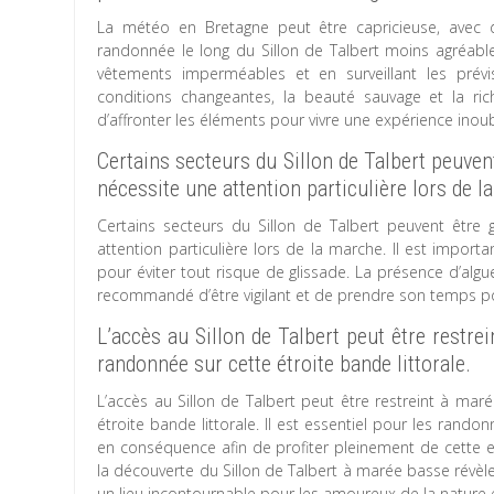
La météo en Bretagne peut être capricieuse, avec d
randonnée le long du Sillon de Talbert moins agréab
vêtements imperméables et en surveillant les prévi
conditions changeantes, la beauté sauvage et la ric
d’affronter les éléments pour vivre une expérience inou
Certains secteurs du Sillon de Talbert peuvent
nécessite une attention particulière lors de l
Certains secteurs du Sillon de Talbert peuvent être 
attention particulière lors de la marche. Il est imp
pour éviter tout risque de glissade. La présence d’algu
recommandé d’être vigilant et de prendre son temps pou
L’accès au Sillon de Talbert peut être restrei
randonnée sur cette étroite bande littorale.
L’accès au Sillon de Talbert peut être restreint à mar
étroite bande littorale. Il est essentiel pour les rando
en conséquence afin de profiter pleinement de cette ex
la découverte du Sillon de Talbert à marée basse révèl
un lieu incontournable pour les amoureux de la nature 