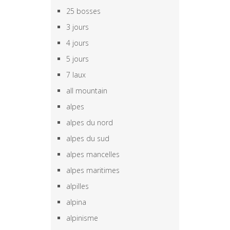
25 bosses
3 jours
4 jours
5 jours
7 laux
all mountain
alpes
alpes du nord
alpes du sud
alpes mancelles
alpes maritimes
alpilles
alpina
alpinisme