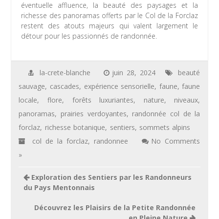
éventuelle affluence, la beauté des paysages et la
richesse des panoramas offerts par le Col de la Forclaz
restent des atouts majeurs qui valent largement le
détour pour les passionnés de randonnée.
la-crete-blanche
juin 28, 2024
beauté
sauvage
,
cascades
,
expérience sensorielle
,
faune
,
faune
locale
,
flore
,
forêts luxuriantes
,
nature
,
niveaux
,
panoramas
,
prairies verdoyantes
,
randonnée col de la
forclaz
,
richesse botanique
,
sentiers
,
sommets alpins
col de la forclaz
,
randonnee
No Comments
»
Navigation
Exploration des Sentiers par les Randonneurs
de
du Pays Mentonnais
l’article
Découvrez les Plaisirs de la Petite Randonnée
en Pleine Nature