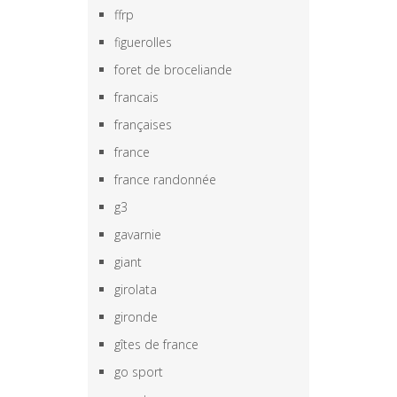
ffrp
figuerolles
foret de broceliande
francais
françaises
france
france randonnée
g3
gavarnie
giant
girolata
gironde
gîtes de france
go sport