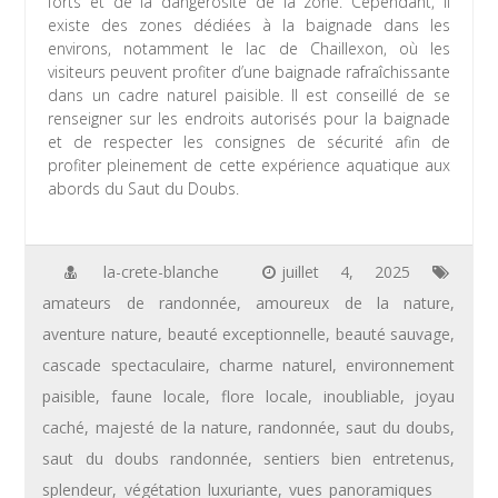
forts et de la dangerosité de la zone. Cependant, il
existe des zones dédiées à la baignade dans les
environs, notamment le lac de Chaillexon, où les
visiteurs peuvent profiter d’une baignade rafraîchissante
dans un cadre naturel paisible. Il est conseillé de se
renseigner sur les endroits autorisés pour la baignade
et de respecter les consignes de sécurité afin de
profiter pleinement de cette expérience aquatique aux
abords du Saut du Doubs.
la-crete-blanche
juillet 4, 2025
amateurs de randonnée
,
amoureux de la nature
,
aventure nature
,
beauté exceptionnelle
,
beauté sauvage
,
cascade spectaculaire
,
charme naturel
,
environnement
paisible
,
faune locale
,
flore locale
,
inoubliable
,
joyau
caché
,
majesté de la nature
,
randonnée
,
saut du doubs
,
saut du doubs randonnée
,
sentiers bien entretenus
,
splendeur
,
végétation luxuriante
,
vues panoramiques