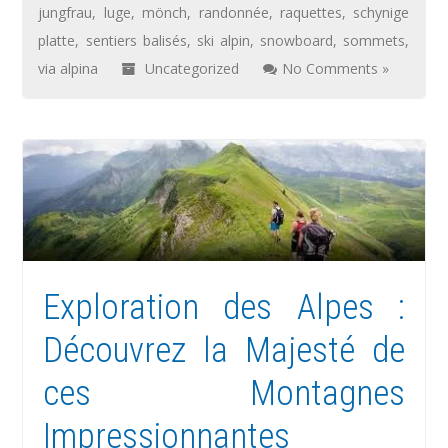
jungfrau
,
luge
,
mönch
,
randonnée
,
raquettes
,
schynige
platte
,
sentiers balisés
,
ski alpin
,
snowboard
,
sommets
,
via alpina
Uncategorized
No Comments »
Exploration des Alpes :
Découvrez la Majesté de
ces Montagnes
Impressionnantes