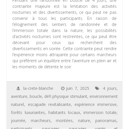
Pendant une randonnée en boucle de 4 jours, une
contrainte majeure est la limitation des activités
nocturnes et des divertissements, ce qui peut ne pas
convenir à tous les participants. En raison de
l’éloignement des sentiers de randonnée et de
l’immersion totale dans la nature, les possibilités
d’activités nocturnes sont restreintes, ce qui peut être
décevant pour ceux qui recherchent des
divertissements en soirée. Cette contrainte peut rendre
l’expérience moins attrayante pour certains marcheurs
qui préfèrent un équilibre entre l’aventure en plein air et
les moments de détente le soir.
la-crete-blanche
juin 7, 2025
4 jours
,
aventure
,
boucle
,
défi physique stimulant
,
environnement
naturel
,
escapade revitalisante
,
expérience immersive
,
forêts luxuriantes
,
habitants locaux
,
immersion totale
,
journée
,
marcheurs
,
montées
,
nature
,
panoramas
,
participants
,
paysages
,
paysages variés et