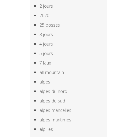
2 jours
2020
25 bosses
3 jours
4 jours
5 jours
7 laux
all mountain
alpes
alpes du nord
alpes du sud
alpes mancelles
alpes maritimes
alpilles