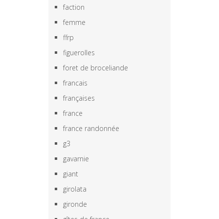
faction
femme
ffrp
figuerolles
foret de broceliande
francais
françaises
france
france randonnée
g3
gavarnie
giant
girolata
gironde