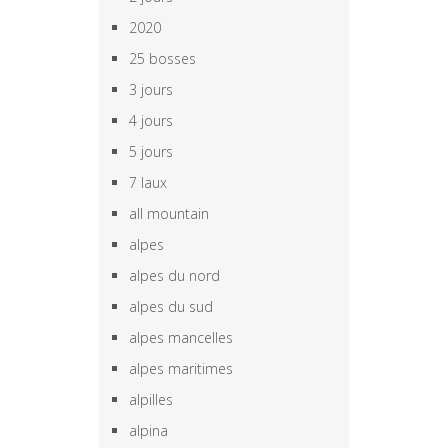
2020
25 bosses
3 jours
4 jours
5 jours
7 laux
all mountain
alpes
alpes du nord
alpes du sud
alpes mancelles
alpes maritimes
alpilles
alpina