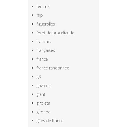
femme
ffrp
figuerolles
foret de broceliande
francais
françaises
france
france randonnée
g3
gavarnie
giant
girolata
gironde
gîtes de france