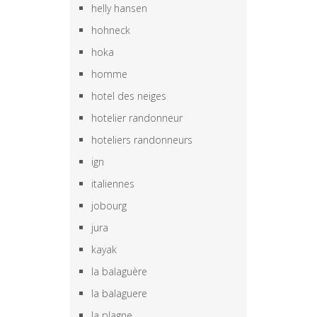
helly hansen
hohneck
hoka
homme
hotel des neiges
hotelier randonneur
hoteliers randonneurs
ign
italiennes
jobourg
jura
kayak
la balaguère
la balaguere
la plagne