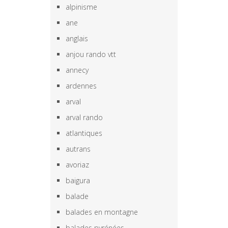
alpinisme
ane
anglais
anjou rando vtt
annecy
ardennes
arval
arval rando
atlantiques
autrans
avoriaz
baigura
balade
balades en montagne
balades pyrénées