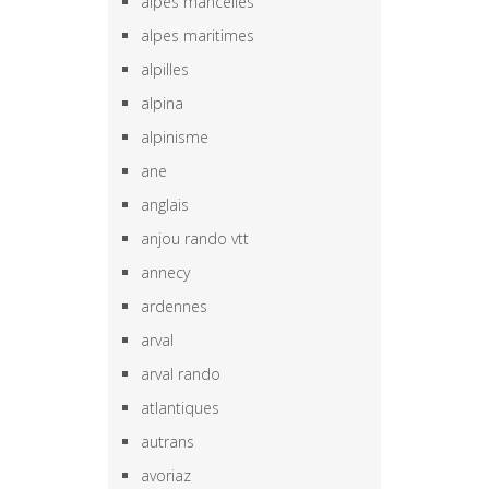
alpes mancelles
alpes maritimes
alpilles
alpina
alpinisme
ane
anglais
anjou rando vtt
annecy
ardennes
arval
arval rando
atlantiques
autrans
avoriaz