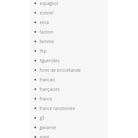
espagnol
esterel
etna
faction
femme
ffrp
figuerolles
foret de broceliande
francais
françaises
france
france randonnée
g3
gavarnie
giant