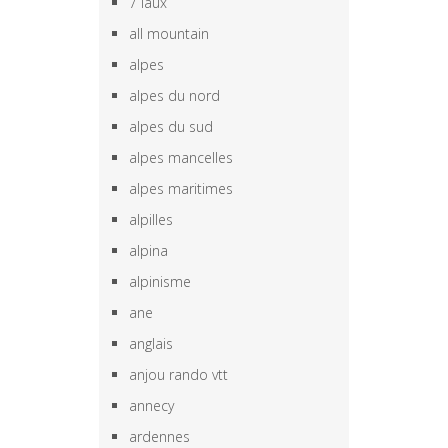
7 laux
all mountain
alpes
alpes du nord
alpes du sud
alpes mancelles
alpes maritimes
alpilles
alpina
alpinisme
ane
anglais
anjou rando vtt
annecy
ardennes