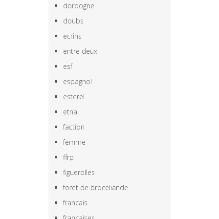
dordogne
doubs
ecrins
entre deux
esf
espagnol
esterel
etna
faction
femme
ffrp
figuerolles
foret de broceliande
francais
françaises