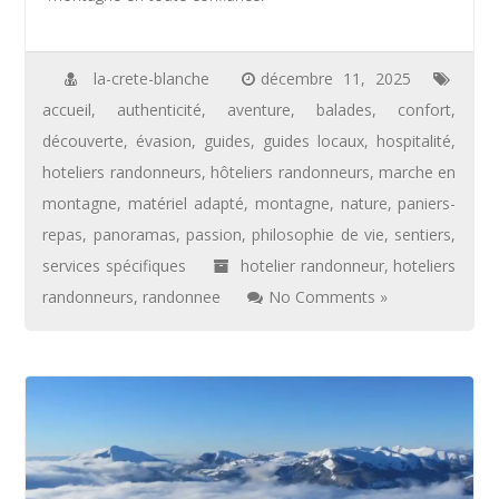
la-crete-blanche
décembre 11, 2025
accueil
,
authenticité
,
aventure
,
balades
,
confort
,
découverte
,
évasion
,
guides
,
guides locaux
,
hospitalité
,
hoteliers randonneurs
,
hôteliers randonneurs
,
marche en
montagne
,
matériel adapté
,
montagne
,
nature
,
paniers-
repas
,
panoramas
,
passion
,
philosophie de vie
,
sentiers
,
services spécifiques
hotelier randonneur
,
hoteliers
randonneurs
,
randonnee
No Comments »