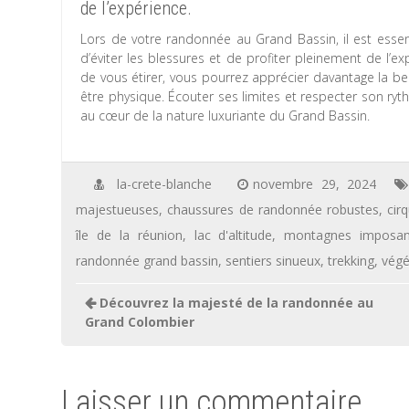
de l’expérience.
Lors de votre randonnée au Grand Bassin, il est essen
d’éviter les blessures et de profiter pleinement de l’
de vous étirer, vous pourrez apprécier davantage la b
être physique. Écouter ses limites et respecter son r
au cœur de la nature luxuriante du Grand Bassin.
la-crete-blanche
novembre 29, 2024
majestueuses
,
chaussures de randonnée robustes
,
cir
île de la réunion
,
lac d'altitude
,
montagnes imposan
randonnée grand bassin
,
sentiers sinueux
,
trekking
,
végé
Navigation
Découvrez la majesté de la randonnée au
de
Grand Colombier
l’article
Laisser un commentaire