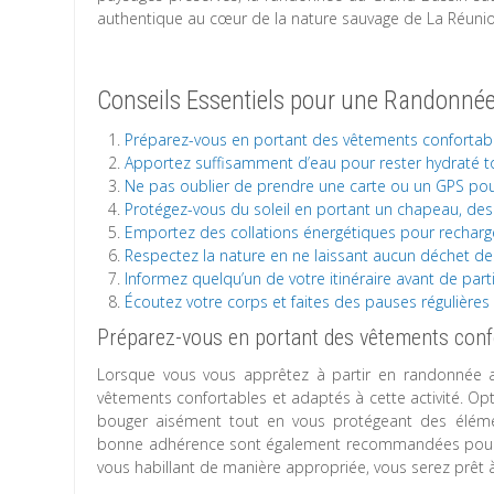
authentique au cœur de la nature sauvage de La Réunio
Conseils Essentiels pour une Randonné
Préparez-vous en portant des vêtements confortabl
Apportez suffisamment d’eau pour rester hydraté t
Ne pas oublier de prendre une carte ou un GPS pour
Protégez-vous du soleil en portant un chapeau, des l
Emportez des collations énergétiques pour recharg
Respectez la nature en ne laissant aucun déchet derr
Informez quelqu’un de votre itinéraire avant de par
Écoutez votre corps et faites des pauses régulières 
Préparez-vous en portant des vêtements confo
Lorsque vous vous apprêtez à partir en randonnée a
vêtements confortables et adaptés à cette activité. Op
bouger aisément tout en vous protégeant des éléme
bonne adhérence sont également recommandées pour ass
vous habillant de manière appropriée, vous serez prêt à