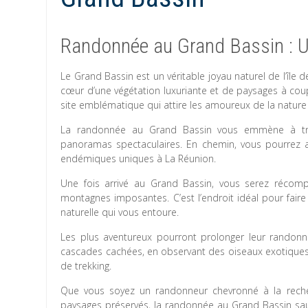
Randonnée au Grand Bassin : U
Le Grand Bassin est un véritable joyau naturel de l’île
cœur d’une végétation luxuriante et de paysages à coupe
site emblématique qui attire les amoureux de la natur
La randonnée au Grand Bassin vous emmène à tra
panoramas spectaculaires. En chemin, vous pourrez a
endémiques uniques à La Réunion.
Une fois arrivé au Grand Bassin, vous serez récomp
montagnes imposantes. C’est l’endroit idéal pour fair
naturelle qui vous entoure.
Les plus aventureux pourront prolonger leur randon
cascades cachées, en observant des oiseaux exotiques
de trekking.
Que vous soyez un randonneur chevronné à la reche
paysages préservés, la randonnée au Grand Bassin sau