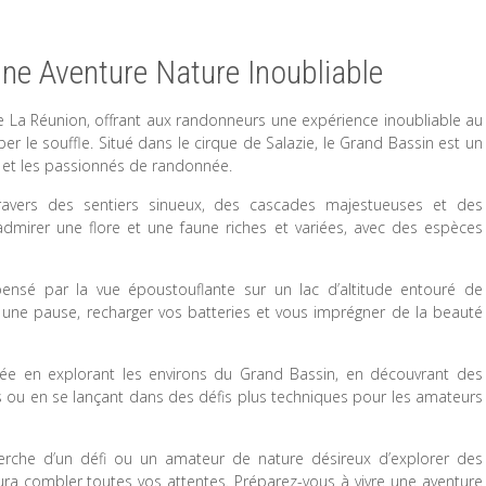
ne Aventure Nature Inoubliable
 de La Réunion, offrant aux randonneurs une expérience inoubliable au
r le souffle. Situé dans le cirque de Salazie, le Grand Bassin est un
e et les passionnés de randonnée.
vers des sentiers sinueux, des cascades majestueuses et des
dmirer une flore et une faune riches et variées, avec des espèces
ensé par la vue époustouflante sur un lac d’altitude entouré de
e une pause, recharger vos batteries et vous imprégner de la beauté
née en explorant les environs du Grand Bassin, en découvrant des
 ou en se lançant dans des défis plus techniques pour les amateurs
rche d’un défi ou un amateur de nature désireux d’explorer des
ra combler toutes vos attentes. Préparez-vous à vivre une aventure