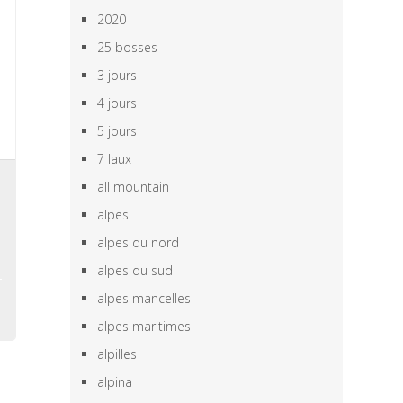
2020
25 bosses
3 jours
4 jours
5 jours
7 laux
s
all mountain
,
alpes
,
alpes du nord
alpes du sud
alpes mancelles
alpes maritimes
alpilles
alpina