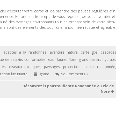
tiel d’écouter votre corps et de prendre des pauses régulières afin
expérience. En prenant le temps de vous reposer, de vous hydrater et
eauté des paysages environnants tout en prenant soin de votre bien-
ythme sont des éléments clés pour une randonnée réussie et agréable
adaptés à la randonnée
,
aventure nature
,
carte gps
,
cascade
que de salazie
,
confortables
,
eau
,
faune
,
flore
,
grand bassin
,
hydraté
tes
,
oiseaux exotiques
,
paysages
,
protection solaire
,
randonnée
tation luxuriante
grand
No Comments »
Découvrez l’Époustouflante Randonnée au Pic de
Nore