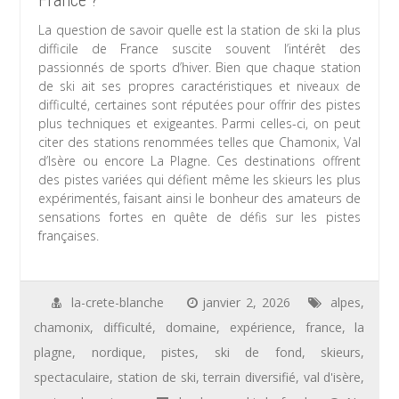
France ?
La question de savoir quelle est la station de ski la plus
difficile de France suscite souvent l’intérêt des
passionnés de sports d’hiver. Bien que chaque station
de ski ait ses propres caractéristiques et niveaux de
difficulté, certaines sont réputées pour offrir des pistes
plus techniques et exigeantes. Parmi celles-ci, on peut
citer des stations renommées telles que Chamonix, Val
d’Isère ou encore La Plagne. Ces destinations offrent
des pistes variées qui défient même les skieurs les plus
expérimentés, faisant ainsi le bonheur des amateurs de
sensations fortes en quête de défis sur les pistes
françaises.
la-crete-blanche
janvier 2, 2026
alpes
,
chamonix
,
difficulté
,
domaine
,
expérience
,
france
,
la
plagne
,
nordique
,
pistes
,
ski de fond
,
skieurs
,
spectaculaire
,
station de ski
,
terrain diversifié
,
val d'isère
,