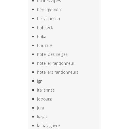
hautes alpes
hébergement
helly hansen
hohneck
hoka
homme
hotel des neiges
hotelier randonneur
hoteliers randonneurs
ign
italiennes
jobourg
jura
kayak
la balaguère