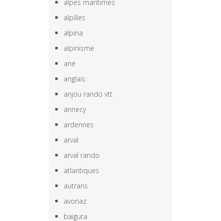
alpes maritimes
alpilles
alpina
alpinisme
ane
anglais
anjou rando vtt
annecy
ardennes
arval
arval rando
atlantiques
autrans
avoriaz
baigura