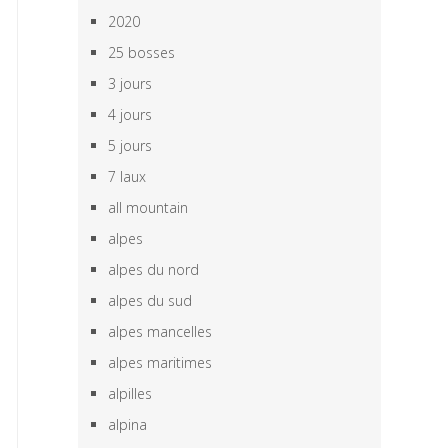
2020
25 bosses
3 jours
4 jours
5 jours
7 laux
all mountain
alpes
alpes du nord
alpes du sud
alpes mancelles
alpes maritimes
alpilles
alpina