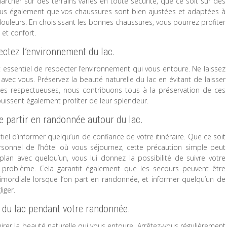
cher sur des terrains variés en toute sécurité, que ce soit sur des
ous également que vos chaussures sont bien ajustées et adaptées à
 douleurs. En choisissant les bonnes chaussures, vous pourrez profiter
et confort.
ectez l’environnement du lac.
t essentiel de respecter l’environnement qui vous entoure. Ne laissez
avec vous. Préservez la beauté naturelle du lac en évitant de laisser
es respectueuses, nous contribuons tous à la préservation de ces
uissent également profiter de leur splendeur.
de partir en randonnée autour du lac.
tiel d’informer quelqu’un de confiance de votre itinéraire. Que ce soit
onnel de l’hôtel où vous séjournez, cette précaution simple peut
plan avec quelqu’un, vous lui donnez la possibilité de suivre votre
e problème. Cela garantit également que les secours peuvent être
rimordiale lorsque l’on part en randonnée, et informer quelqu’un de
iger.
e du lac pendant votre randonnée.
rer la beauté naturelle qui vous entoure. Arrêtez-vous régulièrement