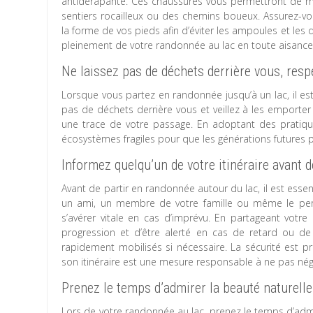
antidérapante. Ces chaussures vous permettront de mar
sentiers rocailleux ou des chemins boueux. Assurez-v
la forme de vos pieds afin d’éviter les ampoules et les
pleinement de votre randonnée au lac en toute aisance 
Ne laissez pas de déchets derrière vous, resp
Lorsque vous partez en randonnée jusqu’à un lac, il es
pas de déchets derrière vous et veillez à les emporter 
une trace de votre passage. En adoptant des pratiqu
écosystèmes fragiles pour que les générations futures p
Informez quelqu’un de votre itinéraire avant 
Avant de partir en randonnée autour du lac, il est essen
un ami, un membre de votre famille ou même le pers
s’avérer vitale en cas d’imprévu. En partageant votre 
progression et d’être alerté en cas de retard ou d
rapidement mobilisés si nécessaire. La sécurité est p
son itinéraire est une mesure responsable à ne pas négl
Prenez le temps d’admirer la beauté naturell
Lors de votre randonnée au lac, prenez le temps d’admi