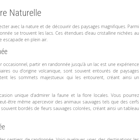
re Naturelle
cter avec la nature et de découvrir des paysages magnifiques. Parmi
onnée se trouvent les lacs. Ces étendues d’eau cristalline nichées au
 escapade en plein air.
née
occasionnel, partir en randonnée jusqu’à un lac est une expérience
ciaires ou d’origine volcanique, sont souvent entourés de paysages
ètent les sommets majestueux qui les entourent, créant ainsi un
asion unique d’admirer la faune et la flore locales. Vous pourrez
peut-être même apercevoir des animaux sauvages tels que des cerfs
souvent bordés de fleurs sauvages colorées, créant ainsi un tableau
ée
des sentiers de randonnée. Voici quelques-unes des destinations les