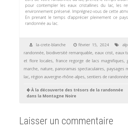
pour contempler les eaux cristallines du lac, les 
environnement préservé. Imprégnez-vous de cette atmosp
En prenant le temps d’apprécier pleinement ce pays
randonnée au lac.
la-crete-blanche
février 15, 2024
al
randonnée
,
biodiversité remarquable
,
eaux crist
,
eaux t
et flore locales
,
france regorge de lacs magnifiques
,
marche
,
nature
,
panoramas spectaculaires
,
paysages m
lac
,
région auvergne-rhône-alpes
,
sentiers de randonné
Navigation
À la découverte des trésors de la randonnée
de
dans la Montagne Noire
l’article
Laisser un commentaire