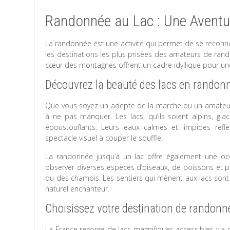
Randonnée au Lac : Une Aventu
La randonnée est une activité qui permet de se reconne
les destinations les plus prisées des amateurs de rand
cœur des montagnes offrent un cadre idyllique pour une
Découvrez la beauté des lacs en randon
Que vous soyez un adepte de la marche ou un amateur 
à ne pas manquer. Les lacs, qu’ils soient alpins, gla
époustouflants. Leurs eaux calmes et limpides refl
spectacle visuel à couper le souffle.
La randonnée jusqu’à un lac offre également une occ
observer diverses espèces d’oiseaux, de poissons et 
ou des chamois. Les sentiers qui mènent aux lacs sont 
naturel enchanteur.
Choisissez votre destination de randonn
La France regorge de lacs magnifiques accessibles via 