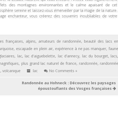
reflets des montagnes environnantes et le calme apaisant de cet
hère sereine et laissez-vous émerveiller par la magie de la nature.
age enchanteur, vous créerez des souvenirs inoubliables de votre
pes françaises
,
alpins
,
amateurs de randonnée
,
beauté des lacs e
urquoise
,
escapade en plein air
,
expérience à ne pas manquer
,
faun
glaciaires
,
lac
,
lac d'aiguebelette
,
lac d'annecy
,
lac du bourget
,
lacs
agnifiques
,
plus grand lac naturel de france
,
randonnée
,
randonné
e
,
volcanique
lac
No Comments »
Randonnée au Hohneck : Découvrez les paysages
époustouflants des Vosges françaises