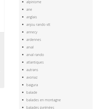
alpinisme
ane
anglais
anjou rando vtt
annecy
n
ardennes
e
arval
,
arval rando
e
atlantiques
autrans
avoriaz
baigura
balade
balades en montagne
balades pyrénées