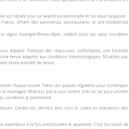
e lac est réputé pour sa beauté exceptionnelle et ses eaux turquoise.
 France, offrant des panoramas spectaculaires et une biodiversité
 la région Auvergne-Rhône-Alpes, célèbre pour ses eaux cristallines
vous équiper. Prévoyez des chaussures confortables, une bouteille
qu’une tenue adaptée aux conditions météorologiques. N’oubliez pas
votre heure estimée de retour.
récier chaque instant. Faites des pauses régulières pour contempler
 de la montagne. N’hésitez pas à vous arrêter près du lac pour profiter
es conditions le permettent.
ntoure. Gardez vos déchets avec vous et suivez les indications des
e expérience à la fois enrichissante et apaisante. C’est l’occasion de