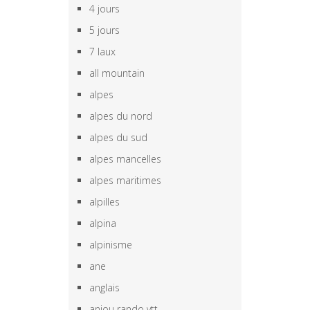
4 jours
5 jours
7 laux
all mountain
alpes
alpes du nord
alpes du sud
alpes mancelles
alpes maritimes
alpilles
alpina
alpinisme
ane
anglais
anjou rando vtt