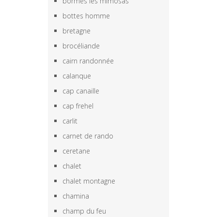
bormes les mimosas
bottes homme
bretagne
brocéliande
cairn randonnée
calanque
cap canaille
cap frehel
carlit
carnet de rando
ceretane
chalet
chalet montagne
chamina
champ du feu