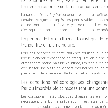
La randonnée au Puy Pariou peut être diffi
limitée en raison de certains tronçons escarp
La randonnée au Puy Pariou peut présenter un défi po
certains tronçons escarpés. Les pentes raides et les c
qui ne sont pas habitués à ce type de terrain. Il est
d’entreprendre cette randonnée et de se préparer ad
En période de forte affluence touristique, le s
tranquillité en pleine nature.
Lors des périodes de forte affluence touristique, le 
risque d’altérer l’expérience de tranquillité en plein
atmosphère moins paisible et intime, limitant la plein
d’envisager une visite en dehors des heures de poin
pleinement de la sérénité offerte par cette magnifique 
Les conditions météorologiques changean
Pariou imprévisible et nécessitent une bonne
Les conditions météorologiques changeantes en mont
nécessitent une bonne préparation. Il est essentiel 
climatiques soudaines, comme le vent, la pluie ou même 