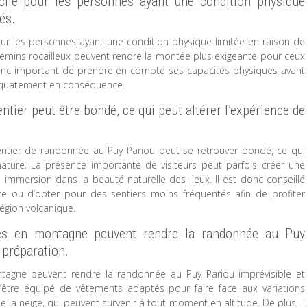
cile pour les personnes ayant une condition physique
és.
ur les personnes ayant une condition physique limitée en raison de
hemins rocailleux peuvent rendre la montée plus exigeante pour ceux
 donc important de prendre en compte ses capacités physiques avant
équatement en conséquence.
entier peut être bondé, ce qui peut altérer l’expérience de
sentier de randonnée au Puy Pariou peut se retrouver bondé, ce qui
e nature. La présence importante de visiteurs peut parfois créer une
e immersion dans la beauté naturelle des lieux. Il est donc conseillé
te ou d’opter pour des sentiers moins fréquentés afin de profiter
région volcanique.
tes en montagne peuvent rendre la randonnée au Puy
 préparation.
agne peuvent rendre la randonnée au Puy Pariou imprévisible et
d’être équipé de vêtements adaptés pour faire face aux variations
la neige, qui peuvent survenir à tout moment en altitude. De plus, il