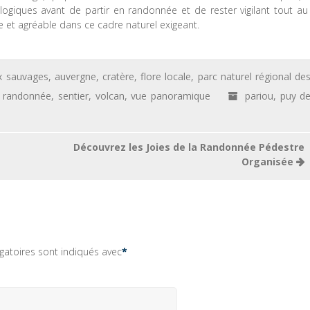
giques avant de partir en randonnée et de rester vigilant tout au
 et agréable dans ce cadre naturel exigeant.
x sauvages
,
auvergne
,
cratère
,
flore locale
,
parc naturel régional de
,
randonnée
,
sentier
,
volcan
,
vue panoramique
pariou
,
puy d
Découvrez les Joies de la Randonnée Pédestre
Organisée
gatoires sont indiqués avec
*