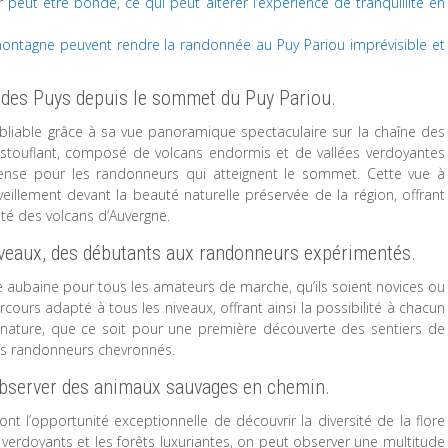
r peut être bondé, ce qui peut altérer l’expérience de tranquillité en
ntagne peuvent rendre la randonnée au Puy Pariou imprévisible et
 des Puys depuis le sommet du Puy Pariou.
bliable grâce à sa vue panoramique spectaculaire sur la chaîne des
touflant, composé de volcans endormis et de vallées verdoyantes
pense pour les randonneurs qui atteignent le sommet. Cette vue à
veillement devant la beauté naturelle préservée de la région, offrant
té des volcans d’Auvergne.
iveaux, des débutants aux randonneurs expérimentés.
e aubaine pour tous les amateurs de marche, qu’ils soient novices ou
arcours adapté à tous les niveaux, offrant ainsi la possibilité à chacun
 nature, que ce soit pour une première découverte des sentiers de
es randonneurs chevronnés.
d’observer des animaux sauvages en chemin.
t l’opportunité exceptionnelle de découvrir la diversité de la flore
 verdoyants et les forêts luxuriantes, on peut observer une multitude