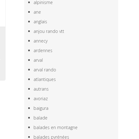
alpinisme
ane
anglais
anjou rando vtt
s
annecy
e
ardennes
arval
arval rando
atlantiques
autrans
avoriaz
baigura
balade
balades en montagne
balades pyrénées