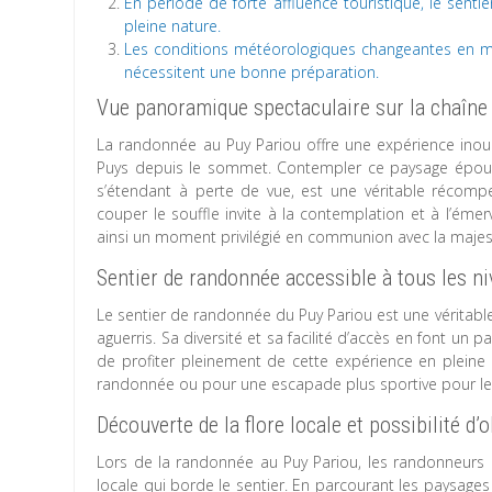
En période de forte affluence touristique, le sentie
pleine nature.
Les conditions météorologiques changeantes en mo
nécessitent une bonne préparation.
Vue panoramique spectaculaire sur la chaîne
La randonnée au Puy Pariou offre une expérience inou
Puys depuis le sommet. Contempler ce paysage épous
s’étendant à perte de vue, est une véritable récom
couper le souffle invite à la contemplation et à l’émer
ainsi un moment privilégié en communion avec la majes
Sentier de randonnée accessible à tous les n
Le sentier de randonnée du Puy Pariou est une véritabl
aguerris. Sa diversité et sa facilité d’accès en font un p
de profiter pleinement de cette expérience en pleine
randonnée ou pour une escapade plus sportive pour l
Découverte de la flore locale et possibilité 
Lors de la randonnée au Puy Pariou, les randonneurs on
locale qui borde le sentier. En parcourant les paysages