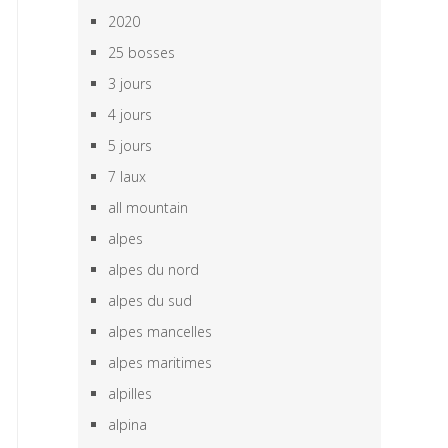
2020
25 bosses
3 jours
4 jours
5 jours
7 laux
all mountain
alpes
alpes du nord
alpes du sud
alpes mancelles
alpes maritimes
alpilles
alpina