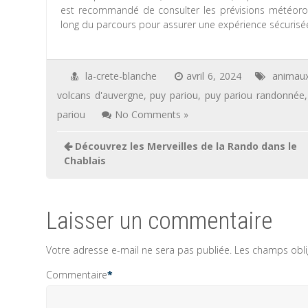
est recommandé de consulter les prévisions météorolo
long du parcours pour assurer une expérience sécurisée
la-crete-blanche
avril 6, 2024
animau
volcans d'auvergne
,
puy pariou
,
puy pariou randonnée
pariou
No Comments »
Navigation
Découvrez les Merveilles de la Rando dans le
de
Chablais
l’article
Laisser un commentaire
Votre adresse e-mail ne sera pas publiée.
Les champs obli
Commentaire
*