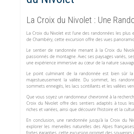
La Croix du Nivolet : Une Rand
La Croix du Nivolet est l’une des randonnées les plus 
de Chambéry, cette excursion offre des vues panoramiq
Le sentier de randonnée menant à la Croix du Nivole
passionnés de montagne. Avec ses paysages variés, ses 
une expérience immersive au cœur de la nature sauvag
Le point culminant de la randonnée est bien sûr l
majestueusement la vallée. Du sommet, les randon
sommets enneigés, les lacs scintillants et les vallées v
Que vous soyez un randonneur chevronné à la recherche 
Croix du Nivolet offre des sentiers adaptés à tous le
riches et variées, ainsi que découvrir l’histoire et la c
En conclusion, une randonnée jusqu’à la Croix du N
explorer les merveilles naturelles des Alpes français
fortes garanties, cette excursion promet des souvenirs