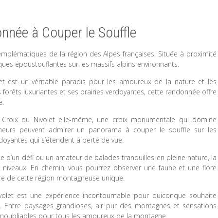
onnée à Couper le Souffle
emblématiques de la région des Alpes françaises. Située à proximité
ues époustouflantes sur les massifs alpins environnants.
t est un véritable paradis pour les amoureux de la nature et les
forêts luxuriantes et ses prairies verdoyantes, cette randonnée offre
e.
a Croix du Nivolet elle-même, une croix monumentale qui domine
neurs peuvent admirer un panorama à couper le souffle sur les
erdoyantes qui s’étendent à perte de vue.
d’un défi ou un amateur de balades tranquilles en pleine nature, la
s niveaux. En chemin, vous pourrez observer une faune et une flore
ulture de cette région montagneuse unique.
ivolet est une expérience incontournable pour quiconque souhaite
es. Entre paysages grandioses, air pur des montagnes et sensations
 inoubliables pour tous les amoureux de la montagne.