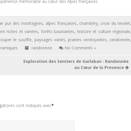
e expérience mémorable au cœur des Alpes françaises.
air pur des montagnes
,
alpes françaises
,
chambéry
,
croix du nivolet
ore riches et variées
,
forêts luxuriantes
,
histoire et culture régionale
ouper le souffle
,
paysages variés
,
prairies verdoyantes
,
randonnée
oramiques
randonnee
No Comments »
Exploration des Sentiers de Garlaban : Randonnée
au Cœur de la Provence
gatoires sont indiqués avec
*