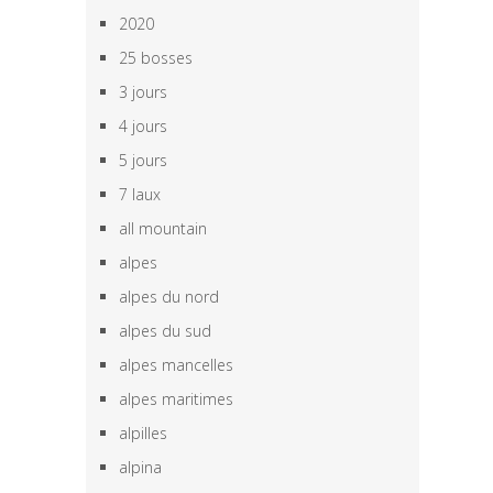
2020
25 bosses
3 jours
4 jours
5 jours
7 laux
all mountain
alpes
alpes du nord
alpes du sud
alpes mancelles
alpes maritimes
alpilles
alpina