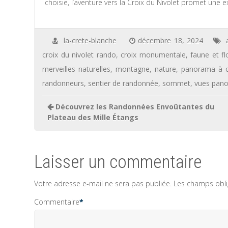
choisie, l’aventure vers la Croix du Nivolet promet un
la-crete-blanche
décembre 18, 2024
croix du nivolet rando
,
croix monumentale
,
faune et fl
merveilles naturelles
,
montagne
,
nature
,
panorama à c
randonneurs
,
sentier de randonnée
,
sommet
,
vues pan
Navigation
Découvrez les Randonnées Envoûtantes du
de
Plateau des Mille Étangs
l’article
Laisser un commentaire
Votre adresse e-mail ne sera pas publiée.
Les champs obli
Commentaire
*