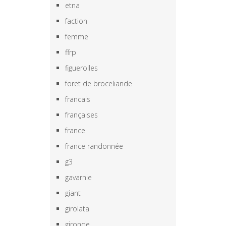
etna
faction
femme
ffrp
figuerolles
foret de broceliande
francais
françaises
france
france randonnée
g3
gavarnie
giant
girolata
gironde