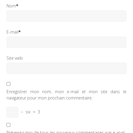
Nom
*
E-mail
*
Site web
Enregistrer mon nom, mon e-mail et mon site dans le
navigateur pour mon prochain commentaire.
−
six
=
3
Prévenez-moi de tous les nouveaux commentaires par e-mail.