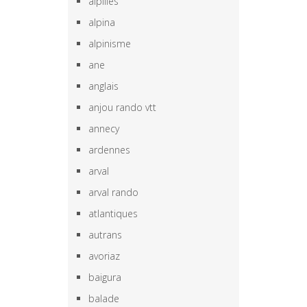
alpilles
alpina
alpinisme
ane
anglais
anjou rando vtt
annecy
ardennes
arval
arval rando
atlantiques
autrans
avoriaz
baigura
balade