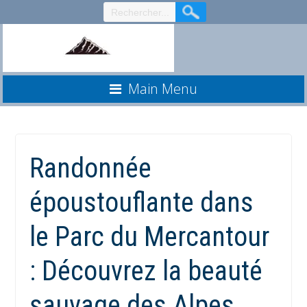
Aller
au
contenu
Main Menu
Randonnée
époustouflante dans
le Parc du Mercantour
: Découvrez la beauté
sauvage des Alpes