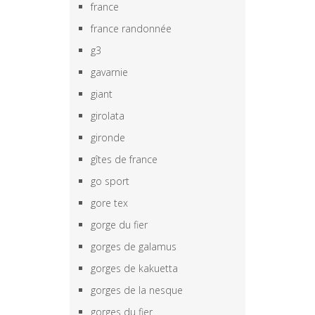
france
france randonnée
g3
gavarnie
giant
girolata
gironde
gîtes de france
go sport
gore tex
gorge du fier
gorges de galamus
gorges de kakuetta
gorges de la nesque
gorges du fier