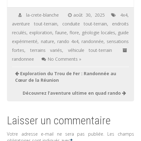
la-crete-blanche
août 30, 2025
4x4
,
aventure tout-terrain
,
conduite tout-terrain
,
endroits
reculés
,
exploration
,
faune
,
flore
,
géologie locales
,
guide
expérimenté
,
nature
,
rando 4x4
,
randonnée
,
sensations
fortes
,
terrains variés
,
véhicule tout-terrain
randonnee
No Comments »
Navigation
Exploration du Trou de Fer : Randonnée au
de
Cœur de la Réunion
l’article
Découvrez l’aventure ultime en quad rando
Laisser un commentaire
Votre adresse e-mail ne sera pas publiée.
Les champs
obligatoires sont indiqués avec
*