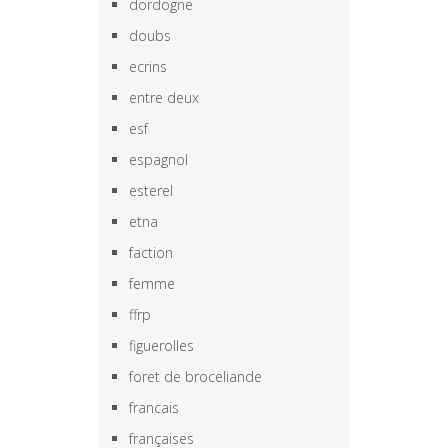
dordogne
doubs
ecrins
entre deux
esf
espagnol
esterel
etna
faction
femme
ffrp
figuerolles
foret de broceliande
francais
françaises