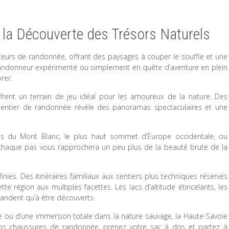
 la Découverte des Trésors Naturels
teurs de randonnée, offrant des paysages à couper le souffle et une
 randonneur expérimenté ou simplement en quête d’aventure en plein
rer.
rent un terrain de jeu idéal pour les amoureux de la nature. Des
entier de randonnée révèle des panoramas spectaculaires et une
és du Mont Blanc, le plus haut sommet d’Europe occidentale, ou
s, chaque pas vous rapprochera un peu plus de la beauté brute de la
inies. Des itinéraires familiaux aux sentiers plus techniques réservés
 région aux multiples facettes. Les lacs d’altitude étincelants, les
andent qu’à être découverts.
 ou d’une immersion totale dans la nature sauvage, la Haute-Savoie
vos chaussures de randonnée, prenez votre sac à dos et partez à