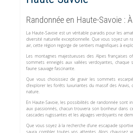
Randonnée en Haute-Savoie : À
La Haute-Savoie est un véritable paradis pour les ama
diversité naturelle exceptionnelle. Que vous soyez un
air, cette région regorge de sentiers magnifiques à explo
Les montagnes majestueuses des Alpes françaises off
sommets enneigés aux vallées verdoyantes, chaque s
faune sauvage fascinante.
Que vous choisissiez de gravir les sommets escarp
d’explorer les forêts luxuriantes du massif des Aravi
nature.
En Haute-Savoie, les possibilités de randonnée sont inf
aux passionnés, chacun trouvera son bonheur dans cette
cascades rugissantes et les alpages verdoyants ne dem
Que vous soyez à la recherche d’une escapade sportive
saura combler toutes vos attentes. Alors chaussez 