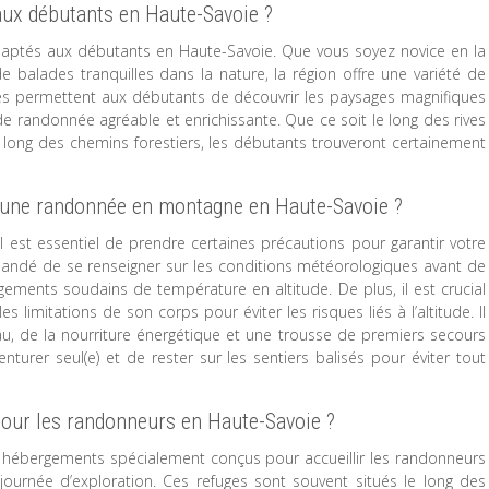
 aux débutants en Haute-Savoie ?
adaptés aux débutants en Haute-Savoie. Que vous soyez novice en la
 balades tranquilles dans la nature, la région offre une variété de
raires permettent aux débutants de découvrir les paysages magnifiques
de randonnée agréable et enrichissante. Que ce soit le long des rives
le long des chemins forestiers, les débutants trouveront certainement
 d’une randonnée en montagne en Haute-Savoie ?
est essentiel de prendre certaines précautions pour garantir votre
mmandé de se renseigner sur les conditions météorologiques avant de
ments soudains de température en altitude. De plus, il est crucial
 limitations de son corps pour éviter les risques liés à l’altitude. Il
u, de la nourriture énergétique et une trousse de premiers secours
enturer seul(e) et de rester sur les sentiers balisés pour éviter tout
pour les randonneurs en Haute-Savoie ?
t hébergements spécialement conçus pour accueillir les randonneurs
 journée d’exploration. Ces refuges sont souvent situés le long des