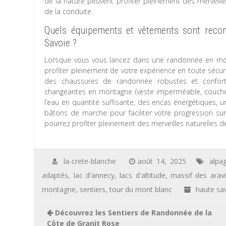
de la nature peuvent profiter pleinement des merveill
de la conduite.
Quels équipements et vêtements sont rec
Savoie ?
Lorsque vous vous lancez dans une randonnée en mont
profiter pleinement de votre expérience en toute séc
des chaussures de randonnée robustes et confort
changeantes en montagne (veste imperméable, couches
l’eau en quantité suffisante, des encas énergétiques, 
bâtons de marche pour faciliter votre progression sur
pourrez profiter pleinement des merveilles naturelles d
la-crete-blanche
août 14, 2025
alpa
adaptés
,
lac d'annecy
,
lacs d'altitude
,
massif des aravi
montagne
,
sentiers
,
tour du mont blanc
haute sa
Navigation
Découvrez les Sentiers de Randonnée de la
de
Côte de Granit Rose