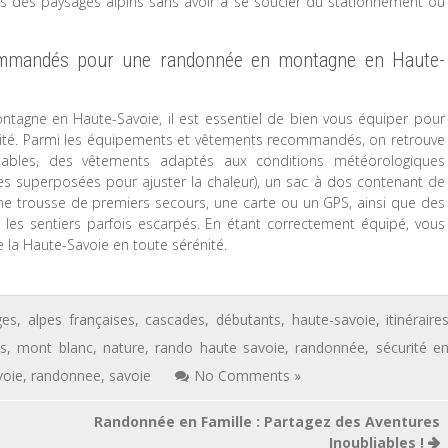
es des paysages alpins sans avoir à se soucier du stationnement ou
ommandés pour une randonnée en montagne en Haute-
agne en Haute-Savoie, il est essentiel de bien vous équiper pour
urité. Parmi les équipements et vêtements recommandés, on retrouve
ables, des vêtements adaptés aux conditions météorologiques
 superposées pour ajuster la chaleur), un sac à dos contenant de
une trousse de premiers secours, une carte ou un GPS, ainsi que des
 les sentiers parfois escarpés. En étant correctement équipé, vous
e la Haute-Savoie en toute sérénité.
ges
,
alpes françaises
,
cascades
,
débutants
,
haute-savoie
,
itinéraire
s
,
mont blanc
,
nature
,
rando haute savoie
,
randonnée
,
sécurité e
voie
,
randonnee
,
savoie
No Comments »
Randonnée en Famille : Partagez des Aventures
Inoubliables !