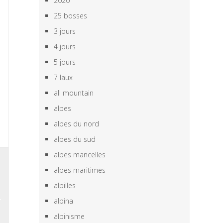
2020
25 bosses
3 jours
4 jours
5 jours
7 laux
all mountain
alpes
alpes du nord
alpes du sud
alpes mancelles
s
alpes maritimes
n
alpilles
alpina
alpinisme