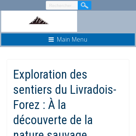
Aller
au
contenu
Main Menu
Exploration des
sentiers du Livradois-
Forez : À la
découverte de la
nature sauvage