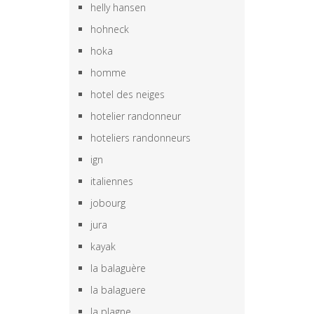
helly hansen
hohneck
hoka
homme
hotel des neiges
hotelier randonneur
hoteliers randonneurs
ign
italiennes
jobourg
jura
kayak
la balaguère
la balaguere
la plagne