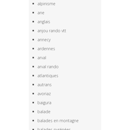
alpinisme
ane
anglais
anjou rando vtt
annecy
ardennes
arval
arval rando
atlantiques
autrans
avoriaz
baigura
balade
balades en montagne
balades pyrénées