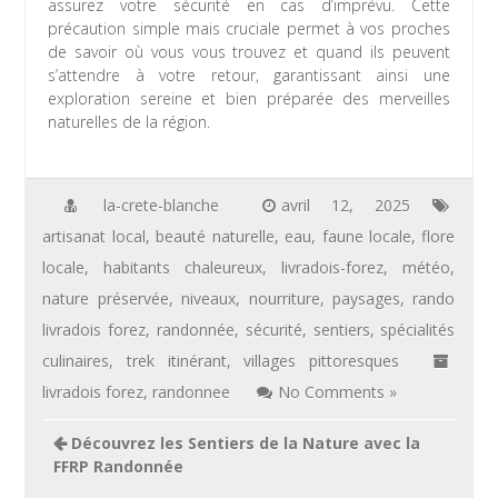
assurez votre sécurité en cas d’imprévu. Cette
précaution simple mais cruciale permet à vos proches
de savoir où vous vous trouvez et quand ils peuvent
s’attendre à votre retour, garantissant ainsi une
exploration sereine et bien préparée des merveilles
naturelles de la région.
la-crete-blanche
avril 12, 2025
artisanat local
,
beauté naturelle
,
eau
,
faune locale
,
flore
locale
,
habitants chaleureux
,
livradois-forez
,
météo
,
nature préservée
,
niveaux
,
nourriture
,
paysages
,
rando
livradois forez
,
randonnée
,
sécurité
,
sentiers
,
spécialités
culinaires
,
trek itinérant
,
villages pittoresques
livradois forez
,
randonnee
No Comments »
Navigation
Découvrez les Sentiers de la Nature avec la
de
FFRP Randonnée
l’article