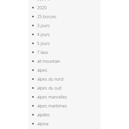
2020
25 bosses
3 jours
4 jours
5 jours
7 laux
all mountain
alpes
alpes du nord
alpes du sud
alpes mancelles
alpes maritimes
alpilles
alpina