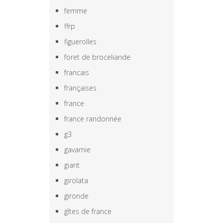
femme
ffrp
figuerolles
foret de broceliande
francais
françaises
france
france randonnée
g3
gavarnie
giant
girolata
gironde
gîtes de france