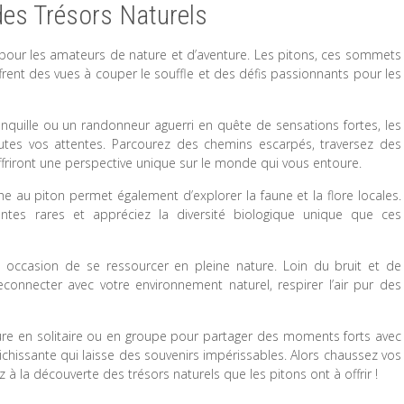
des Trésors Naturels
pour les amateurs de nature et d’aventure. Les pitons, ces sommets
ent des vues à couper le souffle et des défis passionnants pour les
quille ou un randonneur aguerri en quête de sensations fortes, les
outes vos attentes. Parcourez des chemins escarpés, traversez des
ffriront une perspective unique sur le monde qui vous entoure.
e au piton permet également d’explorer la faune et la flore locales.
ntes rares et appréciez la diversité biologique unique que ces
 occasion de se ressourcer en pleine nature. Loin du bruit et de
econnecter avec votre environnement naturel, respirer l’air pur des
ure en solitaire ou en groupe pour partager des moments forts avec
ichissante qui laisse des souvenirs impérissables. Alors chaussez vos
à la découverte des trésors naturels que les pitons ont à offrir !