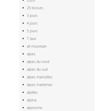
2020
25 bosses
3 jours
4 jours
5 jours
7 laux
all mountain
alpes
alpes du nord
alpes du sud
alpes mancelles
alpes maritimes
alpilles
alpina
alpinisme