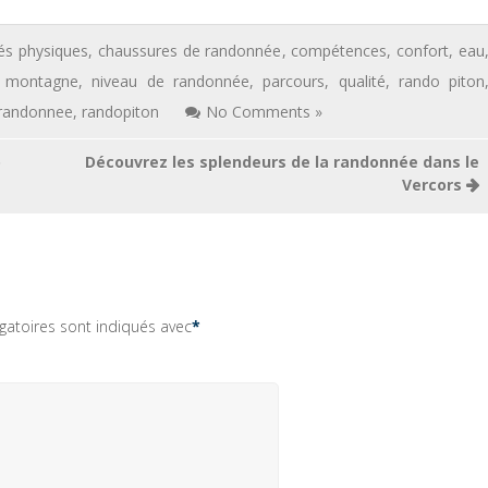
és physiques
,
chaussures de randonnée
,
compétences
,
confort
,
eau
 montagne
,
niveau de randonnée
,
parcours
,
qualité
,
rando piton
randonnee
,
randopiton
No Comments »
o
Découvrez les splendeurs de la randonnée dans le
Vercors
gatoires sont indiqués avec
*