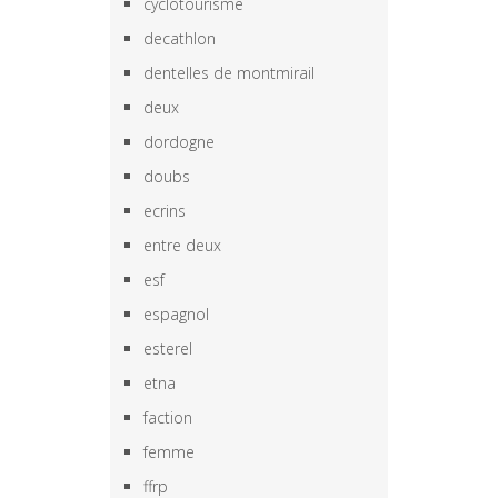
cyclotourisme
decathlon
dentelles de montmirail
deux
dordogne
doubs
ecrins
entre deux
esf
espagnol
esterel
etna
faction
femme
ffrp