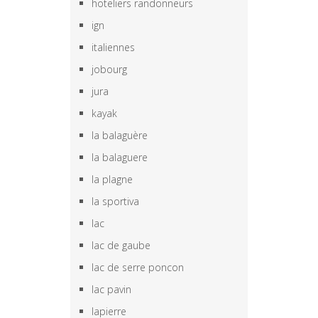
hoteliers randonneurs
ign
italiennes
jobourg
jura
kayak
la balaguère
la balaguere
la plagne
la sportiva
lac
lac de gaube
lac de serre poncon
lac pavin
lapierre