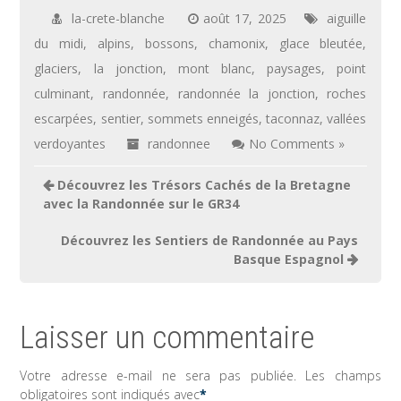
la-crete-blanche
août 17, 2025
aiguille
du midi
,
alpins
,
bossons
,
chamonix
,
glace bleutée
,
glaciers
,
la jonction
,
mont blanc
,
paysages
,
point
culminant
,
randonnée
,
randonnée la jonction
,
roches
escarpées
,
sentier
,
sommets enneigés
,
taconnaz
,
vallées
verdoyantes
randonnee
No Comments »
Navigation
Découvrez les Trésors Cachés de la Bretagne
de
avec la Randonnée sur le GR34
l’article
Découvrez les Sentiers de Randonnée au Pays
Basque Espagnol
Laisser un commentaire
Votre adresse e-mail ne sera pas publiée.
Les champs
obligatoires sont indiqués avec
*