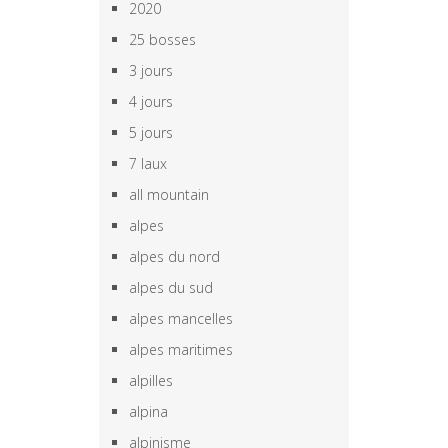
2020
25 bosses
3 jours
4 jours
5 jours
7 laux
all mountain
alpes
alpes du nord
alpes du sud
alpes mancelles
alpes maritimes
alpilles
alpina
alpinisme