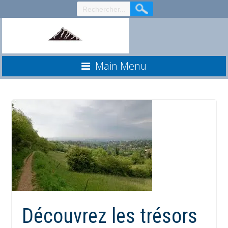
Aller
au
contenu
Main Menu
Découvrez les trésors