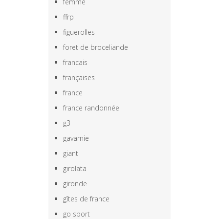
femme
ffrp
figuerolles
foret de broceliande
francais
françaises
france
france randonnée
g3
gavarnie
giant
girolata
gironde
gîtes de france
go sport