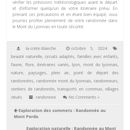
vérifier les prévisions météorologiques avant le départ
et d’informer quelqu’un de votre itinéraire prévu. En
prenant ces précautions et en étant bien équipé, vous
pourrez profiter pleinement de votre randonnée dans
le Mont du Lyonnais en toute sécurité.
la-crete-blanche
octobre 5, 2024
beauté naturelle
,
circuits adaptés
,
familles avec enfants
,
faune
,
flore
,
itinéraires variés
,
lyon
,
mont du lyonnais
,
nature
,
paysages
,
plein air
,
point de départ des
randonnées
,
randonnée mont du lyonnais
,
randonneurs
,
sentiers de randonnée
,
transports en commun
,
villages
situés
randonnee
No Comments »
Navigation
Exploration des sommets : Randonnée au
de
Mont Perdu
l’article
Exploration naturelle : Randonnée au Mont