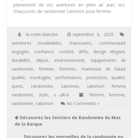
pleinement de vos aventures en plein air avec vos
chaussures de randonnée Salomon pour femme.
la-crete-blanche
septembre 6, 2025
aventures inoubliables
,
chaussures
,
communauté
engagée
,
confiance
,
confort
,
défis
,
design élégant
,
durabilité
,
ellipse
,
environnement
,
équipements de
randonnée
,
féminin
,
femmes
,
matériaux de haute
qualité
,
montagne
,
performance
,
protection
,
qualité
,
quest
,
randonnée
,
salomon
,
salomon femme
randonnée
,
style
,
x ultra
femme
,
homme
,
randonnee
,
salomon
No Comments »
Navigation
Découvrez les Sentiers de Randonnée du Mas
de
de la Barque
l’article
Découvrez les merveilles de la randonnée en