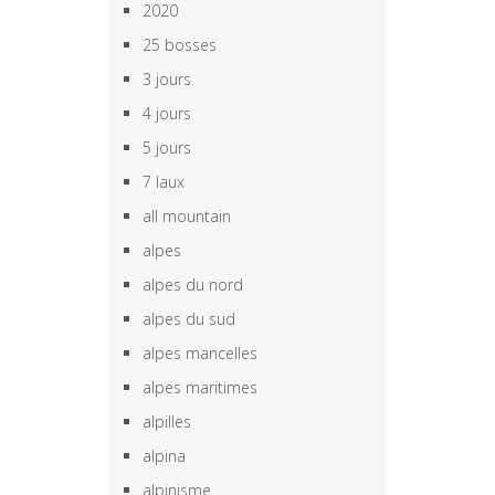
2020
25 bosses
3 jours
4 jours
5 jours
7 laux
all mountain
alpes
alpes du nord
alpes du sud
alpes mancelles
alpes maritimes
alpilles
alpina
alpinisme