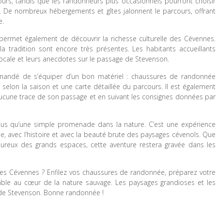
ours, tandis que les randonneurs plus occasionnels pourront choisir
. De nombreux hébergements et gîtes jalonnent le parcours, offrant
e.
ermet également de découvrir la richesse culturelle des Cévennes.
 la tradition sont encore très présentes. Les habitants accueillants
locale et leurs anecdotes sur le passage de Stevenson.
mmandé de s’équiper d’un bon matériel : chaussures de randonnée
elon la saison et une carte détaillée du parcours. Il est également
aucune trace de son passage et en suivant les consignes données par
lus qu’une simple promenade dans la nature. C’est une expérience
 avec l’histoire et avec la beauté brute des paysages cévenols. Que
oureux des grands espaces, cette aventure restera gravée dans les
s les Cévennes ? Enfilez vos chaussures de randonnée, préparez votre
able au cœur de la nature sauvage. Les paysages grandioses et les
 de Stevenson. Bonne randonnée !