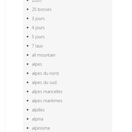
2020
25 bosses
3 jours
4 jours
5 jours
7 laux
all mountain
alpes
alpes du nord
alpes du sud
alpes mancelles
alpes maritimes
alpilles
alpina
alpinisme