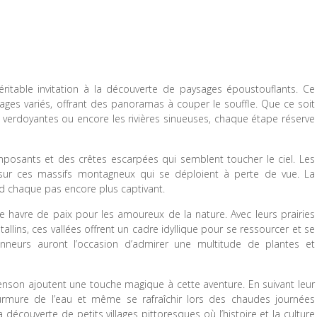
itable invitation à la découverte de paysages époustouflants. Ce
ges variés, offrant des panoramas à couper le souffle. Que ce soit
verdoyantes ou encore les rivières sinueuses, chaque étape réserve
osants et des crêtes escarpées qui semblent toucher le ciel. Les
sur ces massifs montagneux qui se déploient à perte de vue. La
end chaque pas encore plus captivant.
e havre de paix pour les amoureux de la nature. Avec leurs prairies
tallins, ces vallées offrent un cadre idyllique pour se ressourcer et se
nneurs auront l’occasion d’admirer une multitude de plantes et
venson ajoutent une touche magique à cette aventure. En suivant leur
rmure de l’eau et même se rafraîchir lors des chaudes journées
découverte de petits villages pittoresques où l’histoire et la culture