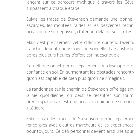
lançant sur ce parcours mythique à travers les Céve
surpassent à chaque étape.
Suivre les traces de Stevenson demande une bonne co
escarpés, les montées raides et les descentes techni
occasion de se dépasser, d’aller au-delà de ses limite
Mais c’est précisément cette difficulté qui rend l’avent
franchie devient une victoire personnelle. La satisfact
après plusieurs heures d’effort est indescriptible.
Ce défi personnel permet également de développer des q
confiance en soi. En surmontant les obstacles rencontré
qu’on est capable de bien plus qu’on ne l’imaginait.
La randonnée sur le chemin de Stevenson offre égaleme
la vie quotidienne, on peut se recentrer sur soi-m
préoccupations. C’est une occasion unique de se conne
intérieure.
Enfin, suivre les traces de Stevenson permet égalemen
rencontres avec d’autres marcheurs et les expérience
pour toujours. Ce défi personnel devient ainsi une sou