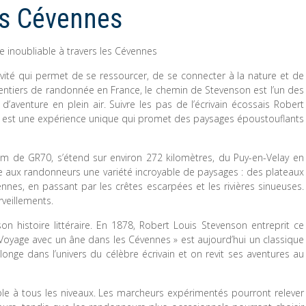
les Cévennes
e inoubliable à travers les Cévennes
té qui permet de se ressourcer, de se connecter à la nature et de
ntiers de randonnée en France, le chemin de Stevenson est l’un des
aventure en plein air. Suivre les pas de l’écrivain écossais Robert
 est une expérience unique qui promet des paysages époustouflants
 de GR70, s’étend sur environ 272 kilomètres, du Puy-en-Velay en
re aux randonneurs une variété incroyable de paysages : des plateaux
nes, en passant par les crêtes escarpées et les rivières sinueuses.
veillements.
on histoire littéraire. En 1878, Robert Louis Stevenson entreprit ce
Voyage avec un âne dans les Cévennes » est aujourd’hui un classique
plonge dans l’univers du célèbre écrivain et on revit ses aventures au
le à tous les niveaux. Les marcheurs expérimentés pourront relever