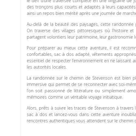
le défi d’une traversée complète en une vingtaine de j
des tronçons plus courts et adaptés à leurs capacités
ainsi un repos bien mérité après une journée de march
Au-delà de la beauté des paysages, cette randonnée p
On traverse des villages pittoresques où l’histoire et
partagent volontiers leur patrimoine, leur gastronomie 
Pour préparer au mieux cette aventure, il est reco
confortables, sac à dos adapté, vêtements appropriés s
essentiel de respecter l’environnement en ne laissant 
les autorités locales.
La randonnée sur le chemin de Stevenson est bien p
immersive qui permet de se reconnecter avec soi-même,
l’on soit passionné de littérature ou simplement am
mémoires comme un véritable voyage initiatique.
Alors, prêts à suivre les traces de Stevenson à traver
sac à dos et lancez-vous dans cette aventure inoubli
rencontres authentiques vous attendent sur le chemin