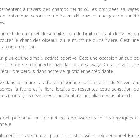
 serpentent à travers des champs fleuris où les orchidées sauvages
rs de botanique seront comblés en découvrant une grande variété
es.
iment de calme et de sérénité. Loin du bruit constant des villes, on
couter le chant des oiseaux ou le murmure d’une rivière. C’est une
à la contemplation.
 plus qu’une simple activité sportive. C’est une occasion unique de
me et de se reconnecter avec la nature sauvage. C’est un véritable
 l’équilibre perdus dans notre vie quotidienne trépidante.
ive dans la nature lors d’une randonnée sur le chemin de Stevenson.
ervez la faune et la flore locales et ressentez cette sensation de
 des montagnes cévenoles. Une aventure inoubliable vous attend !
un défi personnel qui permet de repousser ses limites physiques et
nelle.
ement une aventure en plein air, c’est aussi un défi personnel. En se