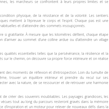
nnes, les marcheurs se confrontent à leurs propres limites et se
ndition physique, de la résistance et de la volonté. Les sentiers
ques mettent à l’épreuve le corps et l’esprit. Chaque pas est une
s habituelles et d’atteindre des sommets insoupçonnés.
ure si gratifiante. À mesure que les kilomètres défilent, chaque étape
ion d’arriver au sommet d’une colline ardue ou d’atteindre un village
ualités essentielles telles que la persévérance, la résilience et la
s sur le chemin, on découvre sa propre force intérieure et on réalise
nt des moments de réflexion et d’introspection. Loin du tumulte de
ême, trouver un équilibre intérieur et prendre du recul sur ses
cter avec la nature, de se ressourcer et de retrouver une harmonie
t de créer des souvenirs inoubliables. Les paysages grandioses, les
s vécues tout au long du parcours resteront gravés dans la mémoire
rce d’inspiration et un moteur pour relever de nouveaux défis dans la