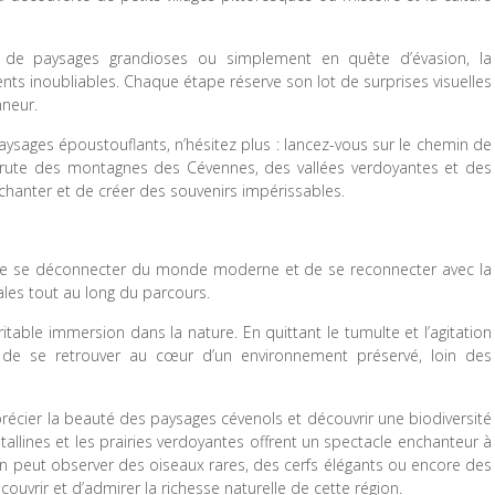
 de paysages grandioses ou simplement en quête d’évasion, la
s inoubliables. Chaque étape réserve son lot de surprises visuelles
nneur.
paysages époustouflants, n’hésitez plus : lancez-vous sur le chemin de
 brute des montagnes des Cévennes, des vallées verdoyantes et des
chanter et de créer des souvenirs impérissables.
de se déconnecter du monde moderne et de se reconnecter avec la
ales tout au long du parcours.
table immersion dans la nature. En quittant le tumulte et l’agitation
n de se retrouver au cœur d’un environnement préservé, loin des
écier la beauté des paysages cévenols et découvrir une biodiversité
stallines et les prairies verdoyantes offrent un spectacle enchanteur à
n peut observer des oiseaux rares, des cerfs élégants ou encore des
ouvrir et d’admirer la richesse naturelle de cette région.