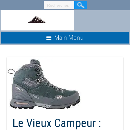
Aller
au
contenu
Main Menu
Le Vieux Campeur :