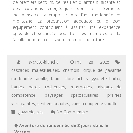
de premiers secours, de l’eau en quantité suffisante et
des collations énergétiques sont des éléments
indispensables à emporter lors d’une randonnée en
montagne. La préparation adéquate et le bon
équipement contribuent à assurer une expérience
agréable et sécurisée pour tous les membres de la
famille pendant cette aventure en pleine nature.
la-crete-blanche
mai 28, 2025
cascades majestueuses
,
chamois
,
cirque de gavarnie
randonnée famille
,
faune
,
flore riches
,
gypaète barbu
,
hautes parois rocheuses
,
marmottes
,
niveaux de
compétence
,
paysages spectaculaires
,
prairies
verdoyantes
,
sentiers adaptés
,
vues à couper le souffle
gavarnie
,
site
No Comments »
Navigation
Aventure de randonnée de 3 jours dans le
de
Vercors