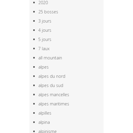
2020
25 bosses
3 jours
4 jours
5 jours
7 laux
all mountain
alpes
alpes du nord
alpes du sud
alpes mancelles
alpes maritimes
alpilles
alpina
alpinisme