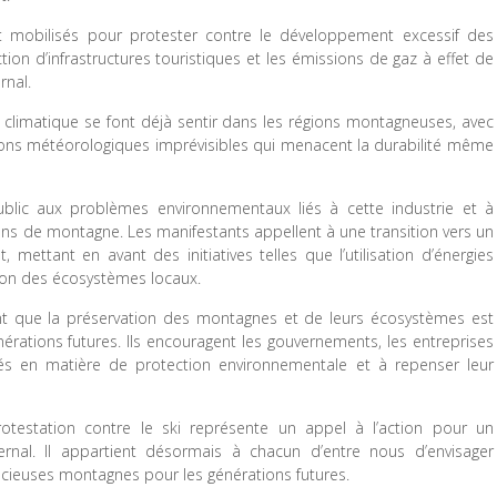
t mobilisés pour protester contre le développement excessif des
tion d’infrastructures touristiques et les émissions de gaz à effet de
rnal.
 climatique se font déjà sentir dans les régions montagneuses, avec
ions météorologiques imprévisibles qui menacent la durabilité même
 public aux problèmes environnementaux liés à cette industrie et à
ns de montagne. Les manifestants appellent à une transition vers un
 mettant en avant des initiatives telles que l’utilisation d’énergies
tion des écosystèmes locaux.
ment que la préservation des montagnes et de leurs écosystèmes est
nérations futures. Ils encouragent les gouvernements, les entreprises
és en matière de protection environnementale et à repenser leur
otestation contre le ski représente un appel à l’action pour un
ernal. Il appartient désormais à chacun d’entre nous d’envisager
ieuses montagnes pour les générations futures.