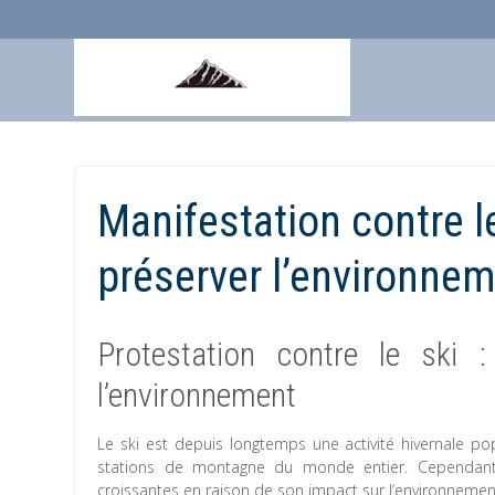
Aller
au
contenu
Manifestation contre l
préserver l’environne
Protestation contre le ski 
l’environnement
Le ski est depuis longtemps une activité hivernale po
stations de montagne du monde entier. Cependant,
croissantes en raison de son impact sur l’environnemen