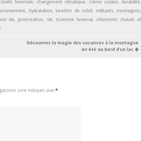
ctivité hivernale
,
changement climatique
,
crème solaire
,
durabilité
vironnement
,
hydratation
,
lunettes de soleil
,
militants
,
montagnes
est ski
,
protestation
,
ski
,
tourisme hivernal
,
vêtements chauds e
»
Découvrez la magie des vacances à la montagne
en été au bord d’un lac
gatoires sont indiqués avec
*