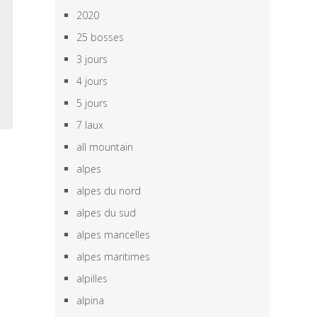
,
2020
,
25 bosses
t
3 jours
4 jours
5 jours
7 laux
all mountain
alpes
alpes du nord
alpes du sud
alpes mancelles
alpes maritimes
alpilles
alpina