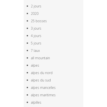
2 jours
2020
25 bosses
3 jours
4 jours
5 jours
7 laux
all mountain
alpes
alpes du nord
alpes du sud
alpes mancelles
alpes maritimes
alpilles