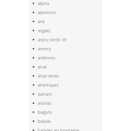
alpina
alpinisme
ane
anglais
anjou rando vtt
annecy
ardennes
arval
arval rando
atlantiques
autrans
avoriaz
baigura
balade
balades en montagne